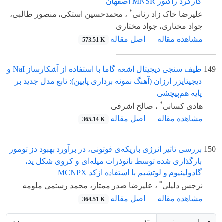
کارکرد راکتور MNSR اصفهان
*
علیرضا خاک زاد رنانی
، محمدحسین استکی، منصور طالبی،
جواد مختاری، جواد مختاری
مشاهده مقاله
اصل مقاله
573.51 K
149
طیف سنجی دیجیتال اشعه گاما با استفاده از آشکارساز NaI و
دیجیتایزر ارزان (آهنگ نمونه برداری پایین): تابع مدل جدید بر
پایه هم‌پیچشی
*
هادی کسانی
، صالح اشرفی
مشاهده مقاله
اصل مقاله
365.14 K
150
بررسی تاثیر انرژی باریکه‌ی فوتونی، در برآورد بهبود دز تومور
بارگذاری شده توسط نانوذرات میله‌ای و کروی شکل ید،
گادولینیوم و لوتشیم با استفاده ازکد MCNPX
*
نرجس دلیلی
، علیرضا صدر ممتاز، محمد رستمی ملومه
مشاهده مقاله
اصل مقاله
364.51 K