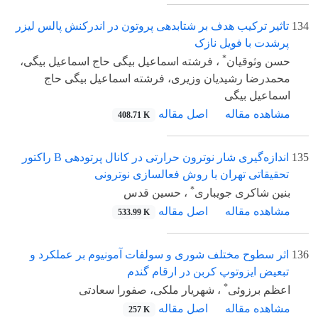
134
تاثیر ترکیب هدف بر شتابدهی پروتون در اندرکنش پالس لیزر
پرشدت با فویل نازک
*
حسن وثوقیان
، فرشته اسماعیل بیگی حاج اسماعیل بیگی،
محمدرضا رشیدیان وزیری، فرشته اسماعیل بیگی حاج
اسماعیل بیگی
مشاهده مقاله
اصل مقاله
408.71 K
135
اندازه‌گیری شار نوترون حرارتی در کانال پرتودهی B راکتور
تحقیقاتی تهران با روش فعالسازی نوترونی
*
بنین شاکری جویباری
، حسین قدس
مشاهده مقاله
اصل مقاله
533.99 K
136
اثر سطوح مختلف شوری و سولفات آمونیوم بر عملکرد و
تبعیض ایزوتوپ کربن در ارقام گندم
*
اعظم برزوئی
، شهریار ملکی، صفورا سعادتی
مشاهده مقاله
اصل مقاله
257 K