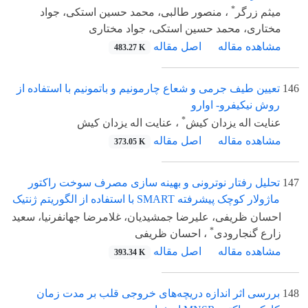
*
میثم زرگر
، منصور طالبی، محمد حسین استکی، جواد
مختاری، محمد حسین استکی، جواد مختاری
مشاهده مقاله
اصل مقاله
483.27 K
146
تعیین طیف جرمی و شعاع چارمونیم و باتمونیم با استفاده از
روش نیکیفرو- اوارو
*
عنایت اله یزدان کیش
، عنایت اله یزدان کیش
مشاهده مقاله
اصل مقاله
373.05 K
147
تحلیل رفتار نوترونی و بهینه سازی مصرف سوخت راکتور
ماژولار کوچک پیشرفته SMART با استفاده از الگوریتم ژنتیک
احسان ظریفی، علیرضا جمشیدیان، غلامرضا جهانفرنیا، سعید
*
زارع گنجارودی
، احسان ظریفی
مشاهده مقاله
اصل مقاله
393.34 K
148
بررسی اثر اندازه دریچه‌های خروجی قلب بر مدت زمان