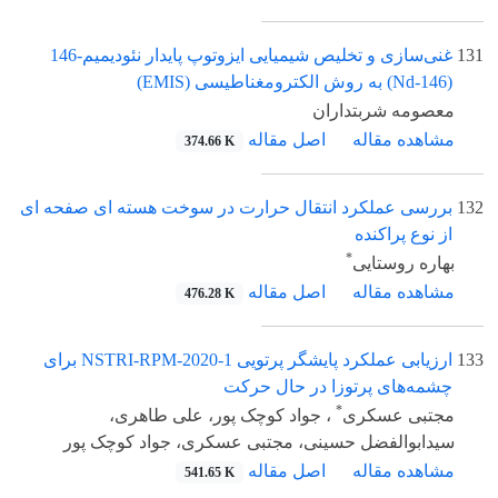
131
غنی‌سازی و تخلیص شیمیایی ایزوتوپ‌ پایدار نئودیمیم-146
(Nd-146) به روش الکترومغناطیسی (EMIS)
معصومه شربتداران
مشاهده مقاله
اصل مقاله
374.66 K
132
بررسی عملکرد انتقال حرارت در سوخت هسته ای صفحه ای
از نوع پراکنده
*
بهاره روستایی
مشاهده مقاله
اصل مقاله
476.28 K
133
ارزیابی عملکرد پایشگر پرتویی NSTRI-RPM-2020-1 برای
چشمه‌های پرتوزا در حال حرکت
*
مجتبی عسکری
، جواد کوچک پور، علی طاهری،
سیدابوالفضل حسینی، مجتبی عسکری، جواد کوچک پور
مشاهده مقاله
اصل مقاله
541.65 K