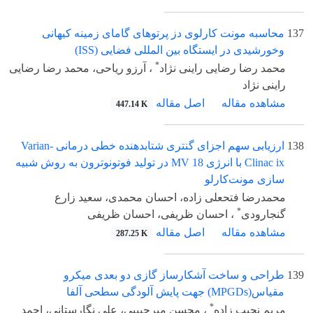
137
محاسبه مونت کارلوی دز پرتوهای گامای زمینه کیهانی
وخورشیدی در ایستگاه بین المللی فضایی (ISS)
*
محمد رضا رضایی راینی نژاد
، آرزو ریاحی، محمد رضا رضایی
راینی نژاد
مشاهده مقاله
اصل مقاله
447.14 K
138
ارزیابی سهم اجزای گنتری شتابدهنده خطی درمانی Varian-
Clinac ix با انرژی 18 MV در تولید فوتونوترون به روش شبیه
سازی مونت‌کارلو
محمدرضا فتحعلی زاده، احسان محمدی، سعید زارع
*
گنجارودی
، احسان ظریفی، احسان ظریفی
مشاهده مقاله
اصل مقاله
287.25 K
139
طراحی و ساخت آشکارساز گازی دو بعدی میکرو
مقیاس(MPGDs) جهت پایش آلودگی سطحی آلفا
*
مریم نجیب زاده
، محسن میرحبیبی، علی نگارستانی، احمد