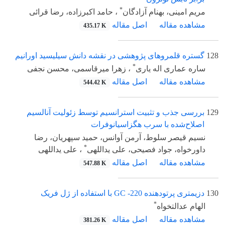
*
مریم امینی، بهنام آزادگان
، حامد اکبرزاده، رضا قرائی
مشاهده مقاله
اصل مقاله
435.17 K
128
گستره قلمروهای پژوهشی در نقشه دانش سیلیسید اورانیم
*
ساره عماری اله یاری
، زهرا میرقاسمی، محسن نجفی
مشاهده مقاله
اصل مقاله
544.42 K
129
بررسی جذب و تثبیت استرانسیم توسط زئولیت آنالسیم
اصلاح‌شده با سرب هگزاسیانوفرات
نسیم قیصر سلوط، آرمن آوانس، حمید سپهریان، رضا
*
داورخواه، جواد فصیحی، علی یداللهی
، علی یداللهی
مشاهده مقاله
اصل مقاله
547.88 K
130
دزیمتری پرتودهنده 220- GC با استفاده از ژل فریک
*
الهام عدالتخواه
مشاهده مقاله
اصل مقاله
381.26 K