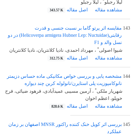
*
لیلا رجبلو
، لیلا رجبلو
مشاهده مقاله
اصل مقاله
343.57 K
143
مقایسه اثر پرتو گاما بر نسبت جنسی و قدرت
رقابتی(Helicoverpa armigera Hubner Lep: Nuctuidae) در دو
نسل والد و F1
*
شیوا اصولی
، مهرداد احمدی، نادیا کلانتریان، نادیا کلانتریان
مشاهده مقاله
اصل مقاله
312.75 K
144
مشخصه یابی و بررسی خواص مکانیکی ماده حساس دزیمتر
نانوکامپوزیت پلی استایرن/نانولوله کربن چند دیواره
*
شهریار ملکی
، آرمین مسیبی عمیدآبادی، فرهود ضیائی، فرح
خویلو، اعظم اخوان
مشاهده مقاله
اصل مقاله
828.6 K
145
بررسی اثر کویل خنک کننده راکتور MNSR اصفهان بر زمان
عملکرد