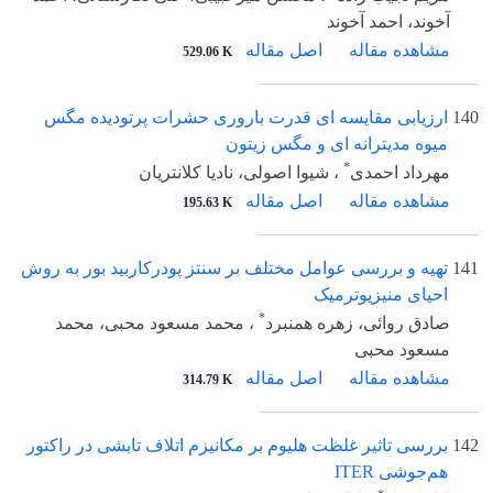
آخوند، احمد آخوند
مشاهده مقاله
اصل مقاله
529.06 K
140
ارزیابی مقایسه ای قدرت باروری حشرات پرتودیده مگس
میوه مدیترانه ای و مگس زیتون
*
مهرداد احمدی
، شیوا اصولی، نادیا کلانتریان
مشاهده مقاله
اصل مقاله
195.63 K
141
تهیه و بررسی عوامل مختلف بر سنتز پودرکاربید بور به روش
احیای منیزیوترمیک
*
صادق روائی، زهره همنبرد
، محمد مسعود محبی، محمد
مسعود محبی
مشاهده مقاله
اصل مقاله
314.79 K
142
بررسی تاثیر غلظت هلیوم بر مکانیزم اتلاف تابشی در راکتور
هم‌جوشی ITER