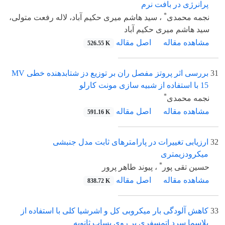
پرانرژی در بافت نرم
*
نجمه محمدی
، سید هاشم میری حکیم آباد، لاله رفعت متولی،
سید هاشم میری حکیم آباد
مشاهده مقاله
اصل مقاله
526.55 K
31
بررسی اثر پروتز مفصل ران بر توزیع دز شتابدهنده خطی MV
15 با استفاده از شبیه سازی مونت کارلو
*
نجمه محمدی
مشاهده مقاله
اصل مقاله
591.16 K
32
ارزیابی تغییرات در پارامترهای ثابت مدل جنبشی
میکرودزیمتری
*
حسین تقی پور
، پیوند طاهر پرور
مشاهده مقاله
اصل مقاله
838.72 K
33
کاهش آلودگی بار میکروبی کل و اشرشیا کلی با استفاده از
پلاسما سرد اتمسفری بر روی پساب ثانویه