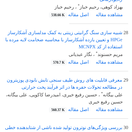
*
بهزاد کوهی، رحیم خباز
، رحیم خباز
مشاهده مقاله
اصل مقاله
538.66 K
28
شبیه سازی سنگ گرانیتی زینتی به کمک مدلسازی آشکارساز
HPGe و تعیین بازده آشکارساز با محاسبه ضخامت لایه مرده با
استفاده از کد MCNPX
*
مریم حسنوند
، نگار عبدیانی
مشاهده مقاله
اصل مقاله
570.7 K
29
معرفی قابلیت های روش طیف سنجی تابش نابودی پوزیترون
در مطالعه تحولات حفره ها در اثر فرآیند پخت حرارتی
*
علی بیگانه
، حسین رفیع خیری، امیدرضا کاکویی، علی بیگانه،
حسین رفیع خیری
مشاهده مقاله
اصل مقاله
560.37 K
30
بررسی ویژگی‌های نوترون تولید شده ناشی از شتابدهنده خطی