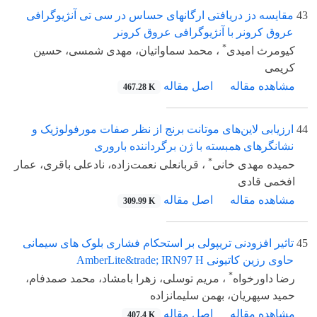
43
مقایسه دز دریافتی ارگانهای حساس در سی تی آنژیوگرافی
عروق کرونر با آنژیوگرافی عروق کرونر
*
کیومرث امیدی
، محمد سماواتیان، مهدی شمسی، حسین
کریمی
مشاهده مقاله
اصل مقاله
467.28 K
44
ارزیابی لاین‌های موتانت برنج از نظر صفات مورفولوژیک و
نشانگرهای همبسته با ژن برگرداننده باروری
*
حمیده مهدی خانی
، قربانعلی نعمت‌زاده، نادعلی باقری، عمار
افخمی قادی
مشاهده مقاله
اصل مقاله
309.99 K
45
تاثیر افزودنی تریپولی بر استحکام فشاری بلوک های سیمانی
حاوی رزین کاتیونی AmberLite&trade; IRN97 H
*
رضا داورخواه
، مریم توسلی، زهرا بامشاد، محمد صمدفام،
حمید سپهریان، بهمن سلیمانزاده
مشاهده مقاله
اصل مقاله
407.4 K