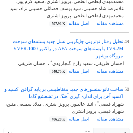
محمدمهدی ابطحی ابطحی، پرویز اشتری، سعید کرم پور،
غلامرضا شاه حسینی، سید یوسف فضائلی حسینی نژاد، سید
محمدمهدی ابطحی ابطحی، پرویز اشتری
مشاهده مقاله
اصل مقاله
597.92 K
49
تحلیل رفتار نوترونی جایگزینی نسل جدید بسته‌های سوخت
TVS-2M با بسته‌های سوخت AFA در راکتور VVER-1000
نیروگاه بوشهر
*
احسان ظریفی، سعید زارع گنجارودی
، احسان ظریفی
مشاهده مقاله
اصل مقاله
540.75 K
50
ساخت نانو سنسورهای جدید مغناطیسی بر پایه گرافن اکسید و
اکسید آهن برای اندازه گیری آهنگ دز تشعشع گاما
*
شهزاد فیضی
، انیتا عالیپور، پرویز اشتری، میلاد سمیعی متین،
شهزاد فیضی، پرویز اشتری
مشاهده مقاله
اصل مقاله
486.28 K