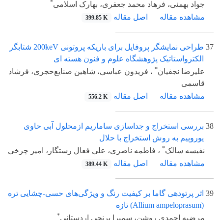
*
جواد بهمنی، فرهاد محمد جعفری، بهارک اسلامی
مشاهده مقاله
اصل مقاله
399.85 K
37
طراحی نمایشگر پروفایل برای باریکه پروتونی 200keV شتابگر
الکترواستاتیک پژوهشگاه علوم و فنون هسته ای
*
علیرضا نجفیان
، فریدون عباسی، شاهین صنایع‌حجری، فرشاد
قاسمی
مشاهده مقاله
اصل مقاله
556.2 K
38
بررسی استخراج و جداسازی ساماریم ازمحلول آبی حاوی
یوروپیم به روش استخراج با حلال
*
نفیسه سالک
، فاطمه ناصری، علی فعال رستگار، امیر چرخی
مشاهده مقاله
اصل مقاله
389.44 K
39
اثر پرتودهی گاما بر کیفیت رنگ‌ و ویژگی‌های حسی-چشایی تره
(Allium ampeloprasum) تازه
*
مرضیه احمدی روشن، سمیرا برنجی اردستانی