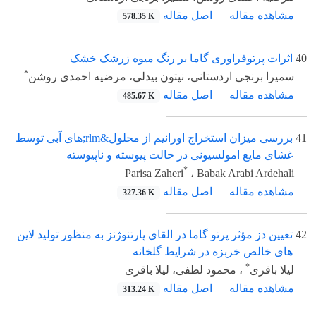
مشاهده مقاله
اصل مقاله
578.35 K
40
اثرات پرتوفراوری گاما بر رنگ میوه زرشک خشک
*
سمیرا برنجی اردستانی، نپتون بیدلی، مرضیه احمدی روشن
مشاهده مقاله
اصل مقاله
485.67 K
41
بررسی میزان استخراج اورانیم از محلول&rlm;های آبی توسط
غشای مایع امولسیونی در حالت پیوسته و ناپیوسته
*
Parisa Zaheri
، Babak Arabi Ardehali
مشاهده مقاله
اصل مقاله
327.36 K
42
تعیین دز مؤثر پرتو گاما در القای پارتنوژنز به منظور تولید لاین
های خالص خربزه در شرایط گلخانه
*
لیلا باقری
، محمود لطفی، لیلا باقری
مشاهده مقاله
اصل مقاله
313.24 K