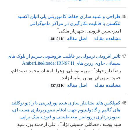
46
طراحی و شبیه سازی حفاظ کامپوزیتی پلی اتیلن-اکسید
تنگستن با قابلیت بکارگیری در مراکز ماموگرافی
*
امیرحسین قزوینی، شهریار ملکی
مشاهده مقاله
اصل مقاله
481.91 K
47
تاثیر افزودنی تریپولی بر قابلیت فروشویی سزیم از بلوک های
سیمانی حاوی رزین های AmberLite&trade; IRN97 H
*
رضا داورخواه
، مریم توسلی، زهرا بامشاد، محمد صمدفام،
حمید سپهریان، بهمن سلیمانزاده
مشاهده مقاله
اصل مقاله
457.72 K
48
کمپلکس های نشاندار سازی شده پورفیرینی با رادیو نوکلئید
های گالیم و گادولینیوم جهت ادغام تصویربرداری هسته ای،
تصویربرداری رزونانس مغناطیسی و فتودینامیک تراپی
*
سید یوسف فضائلی حسینی نژاد
، علی ارجمند پور، سید