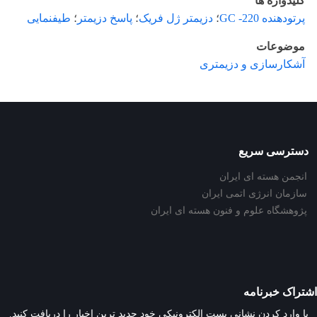
کلیدواژه ها
پرتودهنده 220- GC
؛
دزیمتر ژل فریک
؛
پاسخ دزیمتر
؛
طیفنمایی
موضوعات
آشکارسازی و دزیمتری
دسترسی سریع
انجمن هسته ای ایران
سازمان انرژی اتمی ایران
پژوهشگاه علوم و فنون هسته ای ایران
اشتراک خبرنامه
با وارد کردن نشانی پست الکترونیکی خود جدید ترین اخبار را دریافت کنید.