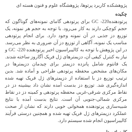
پژوهشکده کاربرد پرتوها، پژوهشگاه علوم و فنون هسته ای
چکیده
پرتودهنده220- GC برای پرتودهی گامای نمونه‌های گوناگون که
حجم کوچکی دارند به کار می‌رود. با توجه به حجم هر نمونه، یک
توزیع دز جذبی در آن نمونه وجود دارد. برای انجام پرتودهی
مناسب یک نمونه، آگاهی از توزیع دز آن ضروری به نظر می‌رسد.
در این پژوهش با توجه به کالیبراسیون اخیر پرتودهنده 220- GC و
نیاز به کنترل کیفی آن، دزیمترهای ژل فریک آگاروز ساخته شدند.
یک فانتوم شامل پانزده دزیمتر برای چیدمان دزیمترها در
مکان‌های مشخص محفظه پرتودهی طراحی و آماده شد. بدین
ترتیب توزیع دز با استفاده از دزیمترهای ژل فریک تهیه شده
اندازه‌گیری شد. توزیع دز بدست آمده نشان داد بیشینه دز در
نقاط مرکزی شرقی-غربی محفظه پرتودهی و کمینه دز در نقاط
مرکزی شمالی-جنوبی آن است. نتایج بدست آمده با نتایج
شبیه‌سازی پرتودهنده همخوانی خوبی دارند که نشان از صحت
عملکرد دزیمترهای ژل فریک تهیه شده و همچنین درستی فرآیند
کالیبراسیون انجام شده سیستم دارد.