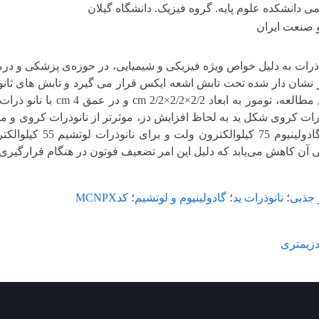
 دانشکده علوم پایه. گروه فیزیک. دانشگاه گیلان
 صنعت ایران
و ذرات به دلیل خواص ویژه فیزیکی و شیمیایی، در حوزه‌ی پزشکی و د
نشان دار شده تحت تابش اشعه ایکس قرار می گیرد و تابش های ثان
میشوند. در این مطالعه،
ذرات کروی شکل ید به لحاظ افزایش دز، موثرتر از نانوذرات کروی و میل
نانوذرات ید و گاد
 آن کاهش می‌یابد که دلیل این امر تضعیف فوتون در هنگام قرارگیری
 جذبی
؛
نانوذرات ید
؛
گادولینیوم و لوتشیم
؛
کدMCNPX
زیمتری