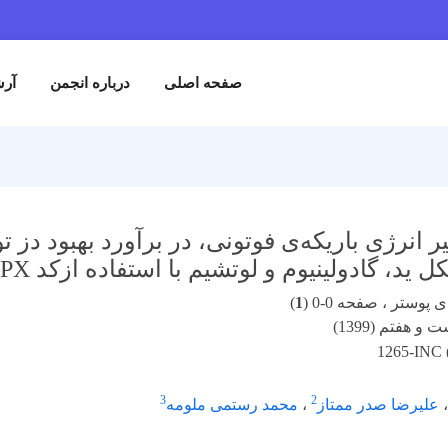
صفحه اصلی
درباره انجمن
آرش
ر انرژی باریکه‌ی فوتونی، در برآورد بهبود دز 
ید، گادولینیوم و لوتشیم با استفاده ازکد MCNPX
پوستر ، صفحه 0-0 (
1
)
و هفتم (1399)
1265-INC 
3
2
علیرضا صدر ممتاز
،
محمد رستمی ملومه