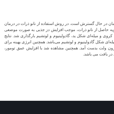
رمان در حال گسترش است. در روش استفاده از نانو ذرات در درمان
ویه حاصل از نانو ذرات، موجب افزایش دز جذبی به صورت موضعی
 تومور به ابعاد cm 2/2×2/2×2/2 و در عمق cm 4 با نانو ذرات کروی و میله‌ای شکل ید، گادولینیوم و لوتشیم بارگذاری شد. نتایج
ه‌ای شکل گادولینیوم و لوتشیم می‌باشد. همچنین انرژی بهینه برای
ولینیوم 75 کیلوالکترون ولت و برای نانوذرات لوتشیم 55 کیلوالکترون ولت بدست آمد. همچنین مشاهده شد با افزایش عمق تومور،
 در بافت می باشد.