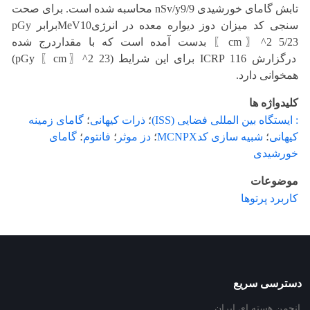
تابش گامای خورشیدی nSv/y9/9 محاسبه شده است. برای صحت
سنجی کد میزان دوز دیواره معده در انرژیMeV10برابر pGy
〖cm〗^2 5/23 بدست آمده است که با مقداردرج شده
درگزارش 116 ICRP برای این شرایط (pGy 〖cm〗^2 23)
همخوانی دارد.
کلیدواژه ها
: ایستگاه بین المللی فضایی (ISS)
؛
ذرات کیهانی
؛
گامای زمینه
کیهانی
؛
شبیه سازی کدMCNPX
؛
دز موثر
؛
فانتوم
؛
گامای
خورشیدی
موضوعات
کاربرد پرتوها
دسترسی سریع
انجمن هسته ای ایران