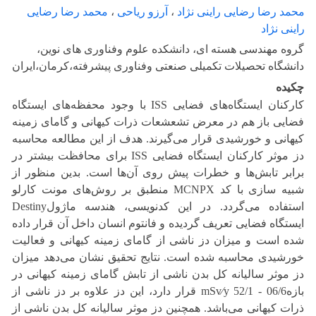
محمد رضا رضایی راینی نژاد
،
آرزو ریاحی
،
محمد رضا رضایی
راینی نژاد
گروه مهندسی هسته ای، دانشکده علوم وفناوری های نوین،
دانشگاه تحصیلات تکمیلی صنعتی وفناوری پیشرفته،کرمان،ایران
چکیده
کارکنان ایستگاه‌های فضایی ISS با وجود محفظه‌های ایستگاه
فضایی باز هم در معرض تشعشعات ذرات کیهانی و گامای زمینه
کیهانی و خورشیدی قرار می‌گیرند. هدف از این مطالعه محاسبه
دز موثر کارکنان ایستگاه فضایی ISS برای محافظت بیشتر در
برابر تابش‌ها و خطرات پیش روی آن‌ها است. بدین منظور از
شبیه سازی با کد MCNPX منطبق بر روش‌های مونت کارلو
استفاده می‌گردد. در این کدنویسی، هندسه ماژولDestiny
ایستگاه فضایی تعریف گردیده و فانتوم انسان داخل آن قرار داده
شده است و میزان دز ناشی از گامای زمینه کیهانی و فعالیت
خورشیدی محاسبه شده است. نتایج تحقیق نشان می‌دهد میزان
دز موثر سالیانه کل بدن ناشی از تابش گامای زمینه کیهانی در
بازهmSv⁄y 52/1 - 06/6 قرار دارد، این دز علاوه بر دز ناشی از
ذرات کیهانی می‌باشد. همچنین دز موثر سالیانه کل بدن ناشی از