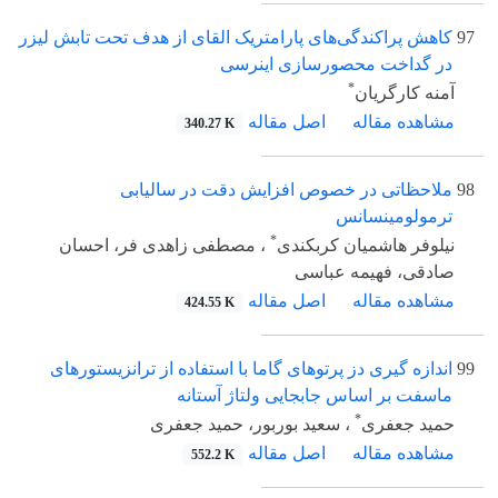
97
کاهش پراکندگی‌های پارامتریک القای از هدف تحت تابش لیزر
در گداخت محصورسازی اینرسی
*
آمنه کارگریان
مشاهده مقاله
اصل مقاله
340.27 K
98
ملاحظاتی در خصوص افزایش دقت در سالیابی
ترمولومینسانس
*
نیلوفر هاشمیان کربکندی
، مصطفی زاهدی فر، احسان
صادقی، فهیمه عباسی
مشاهده مقاله
اصل مقاله
424.55 K
99
اندازه گیری دز پرتوهای گاما با استفاده از ترانزیستورهای
ماسفت بر اساس جابجایی ولتاژ آستانه
*
حمید جعفری
، سعید بوربور، حمید جعفری
مشاهده مقاله
اصل مقاله
552.2 K