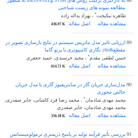
88
به کارگیری ترکیب روش های STIM وmicro-PIXE به منظور
مطالعه نمونه های زیست شناختی
*
طاهره نیکبخت
، بهزاد یداله زاده
مشاهده مقاله
اصل مقاله
436.97 K
89
ارزیابی تاثیر مدل ماتریس سیستم در نتایج بازسازی تصویر در
مقطع&rlm; نگاری کامپیوتری با پرتو گاما
*
حسن لطفی مقدم
، مجید خرسندی، حمید جعفری
مشاهده مقاله
اصل مقاله
614.72 K
90
مدل‌سازی جریان گاز در سانتریفیوژ گازی با مدل جریان
خالص محوری
*
محمد مهدی شادمان
، محمد رضا فرذ کاشانی، جابر صفدری،
محمد مهدی شادمان، جابر صفدری
مشاهده مقاله
اصل مقاله
356.38 K
91
بررسی تأثیر فرآیند تولید بر پاسخ دزیمتری ترمولومینسانس