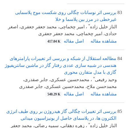
83
بررسی اثر نوسانات چگالی روی شکست موج پلاسمایی
غیرخطی در مرز بین پلاسما و خلا
*
الناز خلیل زاده
، امیر چخماچی، محمد جعفر جعفری، اصغر
حدادی، امیر چخماچی، محمد جعفر جعفری
مشاهده مقاله
اصل مقاله
417.04 K
84
مطالعه استقلال از شبکه و بررسی اثر تغییرات پارامترهای
هندسی در شبیه سازی عددی رفتار گاز در ماشین سانتریفیوژ
گازی با مدل متقارن محوری
*
وحید رفیعی
، محمدحسین عسکری، جابر صفدری،
محمدحسن ملاح، محمدحسین عسکری، جابر صفدری
مشاهده مقاله
اصل مقاله
540.29 K
85
بررسی اثر تغییرات چگالی گاز هیدروژن بر روی طیف انرژی
الکترون ها، در پلاسمای حاصل از یونیزاسیون میدانی
*
الناز خلیل زاده
، زهره دهقانی، سمیه رضائی، محمد جعفر