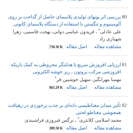
80
بررسی اثر یونهای تولیدی پلاسمای حاصل از گداخت بر روی
آلومینیوم و تنگستن با استفاده از دستگاه پلاسمای کانونی
*
علی عادلی
، فریدون عباسی دوانی، بهجت قاسمی، زهرا
شهبازی راد
مشاهده مقاله
اصل مقاله
730.36 K
81
ارزیابی افروزش سریع با هدایتگر مخروطی به کمک باریکه
افروزشی مرکب پروتون ـ ریز خوشه الکترونی
*
مهسا مهرانگیز، سهیل خوشبین فر
مشاهده مقاله
اصل مقاله
863.29 K
82
تأثیر میدان مغناطیسی دانه‌ای بر جذب برخوردی در رهیافت
همجوشی مغناطو-لختی
*
محمد اسلامی کلانتری
، نرگس فیروزی فراشبندی
مشاهده مقاله
اصل مقاله
309.58 K