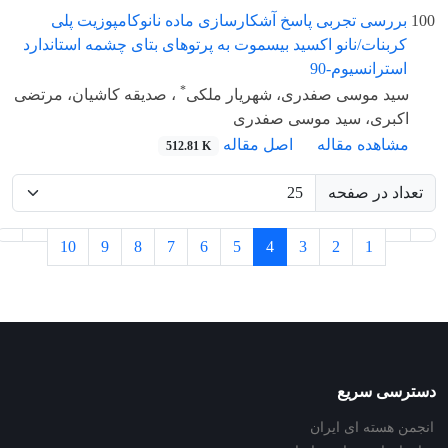
100
بررسی تجربی پاسخ آشکارسازی ماده نانوکامپوزیت پلی
کربنات/نانو اکسید بیسموت به پرتوهای بتای چشمه استاندارد
استرانسیوم-90
*
سید موسی صفدری، شهریار ملکی
، صدیقه کاشیان، مرتضی
اکبری، سید موسی صفدری
مشاهده مقاله
اصل مقاله
512.81 K
تعداد در صفحه
10
9
8
7
6
5
4
3
2
1
دسترسی سریع
انجمن هسته ای ایران