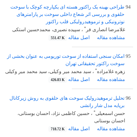
94
طراحی بهینه یک راکتور هسته ای یکپارچه کوچک با سوخت
حلقوی و بررسی اثر شعاع داخلی سوخت بر پارامترهای
نوترونیکی و ترموهیدرولیکی قلب راکتور
*
غلامرضا انصاری فر
، سپیده نصیری، محمدحسین استکی
مشاهده مقاله
اصل مقاله
551.47 K
95
امکان سنجی استفاده از سوخت توریومی به عنوان بخشی از
سوخت راکتور تحقیقاتی تهران
*
زهره غلامزاده
، سید محمد میر وکیلی، سید محمد میر وکیلی
مشاهده مقاله
اصل مقاله
426.83 K
96
تحلیل ترموهیدرولیک سوخت های حلقوی به روش زیرکانال
برپایه مدل شار رانشی
*
حسن اسمعیلی
، حسین کاظمی نژاد، احسان بوستانی،
احسان بوستانی
مشاهده مقاله
اصل مقاله
718.72 K