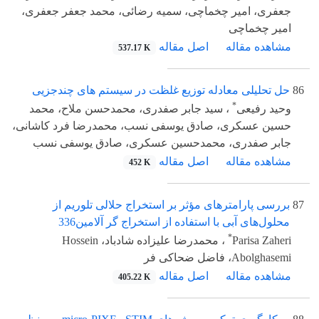
جعفری، امیر چخماچی، سمیه رضائی، محمد جعفر جعفری،
امیر چخماچی
مشاهده مقاله
اصل مقاله
537.17 K
86
حل تحلیلی معادله توزیع غلظت در سیستم های چندجزیی
*
وحید رفیعی
، سید جابر صفدری، محمدحسن ملاح، محمد
حسین عسکری، صادق یوسفی نسب، محمدرضا فرد کاشانی،
جابر صفدری، محمدحسین عسکری، صادق یوسفی نسب
مشاهده مقاله
اصل مقاله
452 K
87
بررسی پارامترهای مؤثر بر استخراج حلالی تلوریم از
محلول‌های آبی با استفاده از استخراج گر آلامین336
*
Parisa Zaheri
، محمدرضا علیزاده شادباد، Hossein
Abolghasemi، فاضل ضحاکی فر
مشاهده مقاله
اصل مقاله
405.22 K