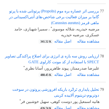
77
بررسی اثر عصاره بره موم (Propolis) پرتوتابی شده با پرتو
گاما بر میزان فعالیت برخی شاخص-های آنتی‌اکسیدانی در
ماهی قرمز (Carassius auratus)
*
مرضیه حیدریه، شلاله موسوی
، سمیرا شهبازی، حامد
عسکری، مرضیه حیدریه
مشاهده مقاله
اصل مقاله
341.52 K
78
ارزیابی روش سه بازه ی انرژی برای اصلاح پراکندگی تصاویر
SPECT با استفاده از کد مونت کارلوی GATE
*
علیرضا صدرممتاز، پیوند طاهرپرور، آسانا نظری
مشاهده مقاله
اصل مقاله
488.45 K
79
تحلیل پایداری تَرابُرد باریکه افروزشی پروتون در سوخت
دوتریوم-تریتیوم آلاییده کربنی
*
هانیه اسمعیل پور دوست کوهی، سهیل خوشبین فر
مشاهده مقاله
اصل مقاله
426.74 K