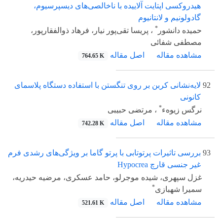
هیدروکسی اپتایت آلاییده با ناخالصی‌های دیسپرسیوم،
گادولونیم و لانتانیوم
*
حمیده دانشور
، پریسا تقی‌پور نیار، فرهاد ذوالفقارپور،
مصطفی شفائی
مشاهده مقاله
اصل مقاله
764.65 K
92
لایه‌نشانی کربن بر روی تنگستن با استفاده دستگاه پلاسمای
کانونی
*
نرگس زیوهء
، مرتضی حبیبی
مشاهده مقاله
اصل مقاله
742.28 K
93
بررسی تاثیرات پرتوتابی با پرتو گاما بر ویژگی‌‌‌‌های رشدی فرم
غیر جنسی قارچ Hypocrea
غزل سپهری، شیده موجرلو، حامد عسکری، مرضیه حیدریه،
*
سمیرا شهبازی
مشاهده مقاله
اصل مقاله
521.61 K