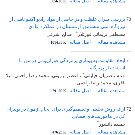
مشاهده مقاله
اصل مقاله
656.05 K
70
بررسی میزان غلظت و دز حاصل از مواد رادیو اکتیو ناشی از
نیروگاه اتمی متسامور ارمنستان در عملکرد عادی
*
مصطفی نریمانی قورتلار
، صالح اشرفی
مشاهده مقاله
اصل مقاله
1014.35 K
71
ایجاد مقاومت به بیماری پژمردگی فوزاریومی در موز با
استفاده از پرتوگاما
*
بهنام ناصریان خیابانی
، اعظم برزوئی، محمد رضا راحمی، لیلا
باقری، محمد رضا راحمی
مشاهده مقاله
اصل مقاله
291.09 K
72
ارائه روش تحلیلی و تصمیم‌گیری برای انجام آزمون دز یونیزان
کل در ماموریت‌های فضایی
*
حمیده دانشور
مشاهده مقاله
اصل مقاله
476.28 K