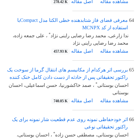
مشاهده مقاله
اصل مقاله
278.42 K
64
معرفی فضای فاز شتابدهنده خطی الکتا مدل Compactبا
استفاده از کد MCNPX
*
ندا زارعی، محمد رضا رضایی راینی نژاد
، علی جمعه زاده،
محمد رضا رضایی راینی نژاد
مشاهده مقاله
اصل مقاله
457.93 K
65
بررسی اثر هرکدام از مکانیسم های انتقال گرما از سوخت یک
راکتور تحقیقاتی پس از حادثه از دست دادن کامل خنک کننده
*
احسان بوستانی
، صمد خاکشورنیا، حسن اسماعیلی، احسان
بوستانی
مشاهده مقاله
اصل مقاله
740.05 K
66
اثر خودحفاظی نمونه‌ روی عدم قطعیت شار نمونه برای یک
راکتور تحقیقاتی نوعی
*
احسان بوستانی، مصطفی حسن زاده
، احسان بوستانی،