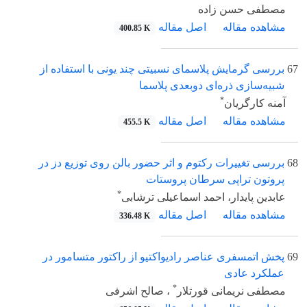
مصطفی حسن زاده
مشاهده مقاله
اصل مقاله
400.85 K
67
بررسی گرمایش پلاسمای نسبیتی چند یونی با استفاده از
شبیه‌سازی ذره‌ای دوبعدی پلاسما
*
آمنه کارگریان
مشاهده مقاله
اصل مقاله
455.5 K
68
بررسی تغییرات رکتوم و اثر حضور بالن روی توزیع دز در
پروتون تراپی سرطان پروستات
*
عابدین پایدار، احمد اسماعیلی ترشابی
مشاهده مقاله
اصل مقاله
336.48 K
69
پخش اتمسفری عناصر رادیواکتیو از راکتور متسامور در
عملکرد عادی
*
مصطفی نریمانی قورتلار
، صالح اشرفی