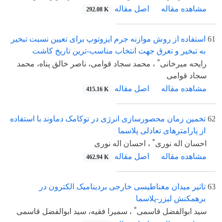
مشاهده مقاله
اصل مقاله
292.08 K
61
استفاده از روش موازنه جرم ایزوتوپ برای تعیین نسبت تبخیر
به تبخیر و تعرق جهت انتخاب مناسب-ترین تاریخ کاشت
*
رایحه میرخانی
، محمد سجاد قوامی، ناصر خالق پناه، محمد
سجاد قوامی
مشاهده مقاله
اصل مقاله
415.16 K
62
تخمین زمان محصورسازی انرژی در توکامک دماوند با استفاده
از پارامترهای تعادلی پلاسما
*
احسان اله نوری
، احسان اله نوری
مشاهده مقاله
اصل مقاله
462.94 K
63
تاثیر میدان مغناطیسی خارجی بردینامیک الکترون در
برهمکنش لیزر-پلاسما
*
سید ابوالفضل قاسمی
، سمیرا فقیه، سید ابوالفضل قاسمی