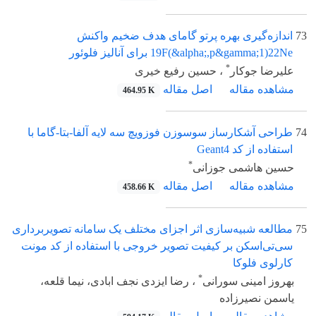
73
اندازه‌گیری بهره پرتو گامای هدف ضخیم واکنش
19F(&alpha;,p&gamma;1)22Ne برای آنالیز فلوئور
*
علیرضا جوکار
، حسین رفیع خیری
مشاهده مقاله
اصل مقاله
464.95 K
74
طراحی آشکارساز سوسوزن فوزویچ سه لایه آلفا-بتا-گاما با
استفاده از کد Geant4
*
حسین هاشمی جوزانی
مشاهده مقاله
اصل مقاله
458.66 K
75
مطالعه شبیه‌سازی اثر اجزای مختلف یک سامانه تصویربرداری
سی‌تی‌اسکن بر کیفیت تصویر خروجی با استفاده از کد مونت
کارلوی فلوکا
*
بهروز امینی سورانی
، رضا ایزدی نجف ابادی، نیما قلعه،
یاسمن نصیرزاده