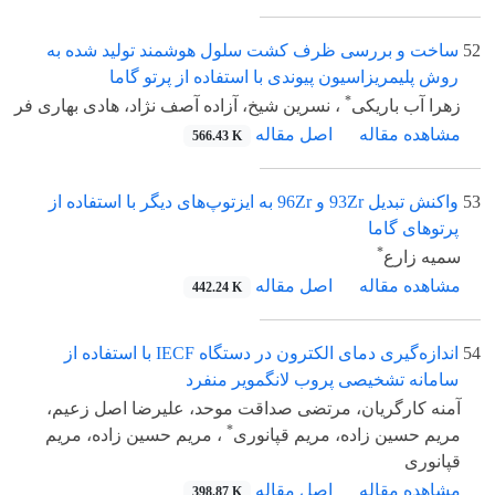
52
ساخت و بررسی ظرف کشت سلول هوشمند تولید شده به
روش پلیمریزاسیون پیوندی با استفاده از پرتو گاما
*
زهرا آب باریکی
، نسرین شیخ، آزاده آصف نژاد، هادی بهاری فر
مشاهده مقاله
اصل مقاله
566.43 K
53
واکنش تبدیل 93Zr و 96Zr به ایزتوپ‌های دیگر با استفاده از
پرتوهای گاما
*
سمیه زارع
مشاهده مقاله
اصل مقاله
442.24 K
54
اندازه‌گیری دمای الکترون در دستگاه IECF با استفاده از
سامانه تشخیصی پروب لانگمویر منفرد
آمنه کارگریان، مرتضی صداقت موحد، علیرضا اصل زعیم،
*
مریم حسین زاده، مریم قپانوری
، مریم حسین زاده، مریم
قپانوری
مشاهده مقاله
اصل مقاله
398.87 K