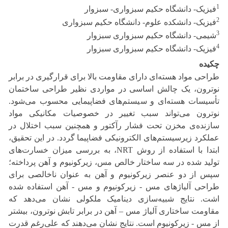
1
فیزیک- دانشگاه حکیم سبزواری- سبزوار
2
فیزیک- دانشکده علوم- دانشگاه حکیم سبزواری
3
شیمی- دانشگاه حکیم سبزواری سبزوار
4
فیزیک- دانشگاه حکیم سبزواری سبزوار
چکیده
طراحی مواد هسته‌ای دارای مقاومت بالا برای قرارگیری در برابر
نوترون، یک چالش اساسی در مواردی نظیر طراحی ساختمان
تأسیسات هسته‌ای و سیستم‌های فضاپیمایی محسوب می‌شود.
نوترون می‌تواند سبب تغییر در خصوصیات مکانیکی مواد
سازنده‌ی مخزن تحت فشار رآکتور و همچنین سبب اختلال در
عملکرد زیرسیستم‌های الکترونیکی فضاپیما گردد. در این تحقیق،
ابتدا با استفاده از روش NRT، به بررسی میزان خسارت‌های
تولید شده در سه ساختار خالص مس، زیرکونیوم و آهن پرداخته؛
سپس از دو عنصر زیرکونیوم و آهن به عنوان ناخالصی برای
طراحی آلیاژهای مس‌ -‌ زیرکونیوم و مس - آهن استفاده شده
اشت. نتایج شبیه‌سازی دینامیک ملکولی نشان می‌دهد که
مقاومت ساختاری آلیاژ مس – آهن در برابر تابش نوترون، بیشتر
از مس - زیرکونیوم است. نتایج نشان می‌دهند که علی‌رغم قدرت