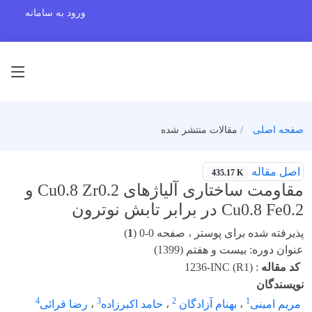
ورود به سامانه
صفحه اصلی
مقالات منتشر شده
اصل مقاله
435.17 K
مقاومت ساختاری آلیاژهای Cu0.8 Zr0.2 و
Cu0.8 Fe0.2 در برابر تابش نوترون
پذیرفته شده برای پوستر ، صفحه 0-0 (
1
)
عنوان دوره: بیست و هفتم (1399)
کد مقاله
:
1236-INC (R1)
نویسندگان
4
3
2
1
مریم امینی
،
بهنام آزادگان
،
حامد اکبرزاده
،
رضا قرائی