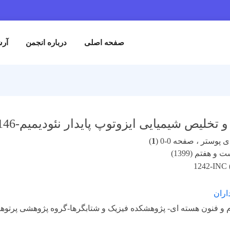
صفحه اصلی
درباره انجمن
آرش
یمیایی ایزوتوپ‌ پایدار نئودیمیم-146 (Nd-146) به روش الکترومغناطیسی (EMIS)
پوستر ، صفحه 0-0 (
1
)
و هفتم (1399)
1242-INC 
اران
 و فنون هسته ای- پژوهشکده فیزیک و شتابگرها-گروه پژوهشی پرتوها