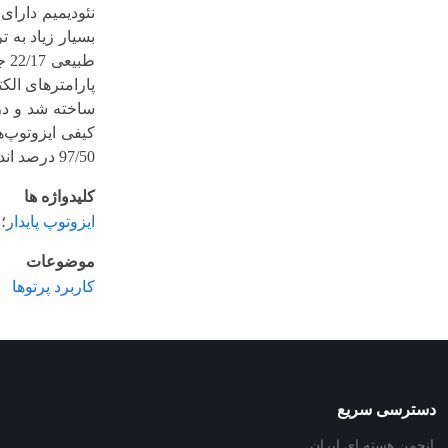
طب
پارامترهای ال
ساخته شد و در 
97/50 درصد اندازه گیری گردید.
کلیدواژه ها
ایزوتوپ پایدار
؛
موضوعات
کاربرد پرتوها
دسترسی سریع
انجمن هسته ای ایران