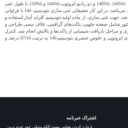
نئودیمیم دارای هفت ایزوتوپ طبیعی شامل 5 ایزوتوپ پایدار 148Nd، 146Nd، 145Nd، 143Nd، 142Nd و دو رادیو ایزوتوپ 144Nd و 150Nd با طول عمر
بسیار زیاد به ترتیب با فراوانیهای 27/11، 12/17، 8/3، 17/22، 5/73، 23/85 و 5/62 در صد می‌باشد. در این کار تحقیقاتی غنی ‏سازی نئودیمیم- 146 با فراوانی
انجام شد. جهت غنی سازی، از ماده اولیه نئودیمیم کلراید آبدار استفاده و
کلکتور شامل صفحه جلویی، پاکت‌های گرافیتی، غلاف مسی طراحی و
و مراحل بازیافت شیمیایی از پاکت‌ها و پالایش انجام شد. کنترل
کیفی ایزوتوپ‌ها از طریق آنالیز طیف‏سنجی جرمی و آنالیز عنصری انجام و در صد غنای ایزوتوپی و خلوص عنصری نئودیمیم-146 به ترتیب 87/16 درصد و
اشتراک خبرنامه
با وارد کردن نشانی پست الکترونیکی خود جدید ترین