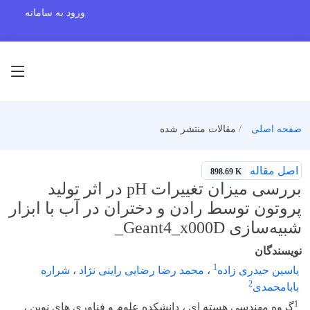
ورود به سامانه
صفحه اصلی
مقالات منتشر شده
اصل مقاله
898.69 K
بررسی میزان تغییرات pH در اثر تولید
پروتون توسط رادن و دختران در آب با ابزار
شبیه‌سازی Geant4_x000D_
نویسندگان
1
یاسین حیدری زاده
،
محمد رضا رضایی راینی نژاد
،
شراره
2
بابامحمدی
1
گروه مهندسی هسته ای ، دانشکده علوم و فناوری های نوین ،