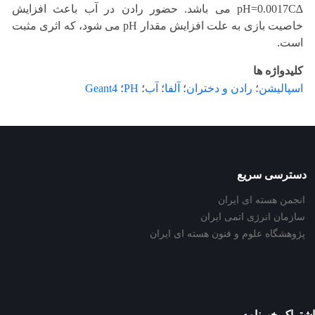
∆pH=0.0017C می باشد. حضور رادن در آب باعث افزایش
خاصیت بازی به علت افزایش مقدار pH می شود، که اثری مثبت
است.
کلیدواژه ها
اسپالیشن
؛
رادن و دختران
؛
آلفا
؛
آب
؛
PH
؛
Geant4
دسترسی سریع
انجمن هسته ای ایران
سازمان انرژی اتمی ایران
پژوهشگاه علوم و فنون هسته ای ایران
اشتراک خبرنامه