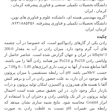
دانشگاه تحصیلات تکمیلی صنعتی و فناوری پیشرفته کرمان ،
کرمان ، ایران
2
گروه مهندسی هسته ای، دانشکده علوم و فناوری های نوین،
دانشگاه تحصیلات تکمیلی و فناوری پیشرفته، ۷۶۳۱۸۸۵۳۵۶،
کرمان، ایران.
چکیده
رادن یکی از گازهای رادیواکتیو است، که خصوصا در آب چشمه
های آب گرم وجود دارد. میزان رادن در آب به مقدار 0-200
kBq⁄m^3 در ایران و جهان گزارش شده است. عناصر حاصل از
واپاشی رادن Po218 و Po214 نیز همانند رادن آلفا زا می باشند.
آلفا ساطع شده از آنها به ترتیب داری انرژی‌های 5.49 ، 6 و7.69 بر
حسب MeVمی باشد. pH آب رابطه مستقیمی با میزان پروتون
های موجود در آن دارد، به علت حضور رادن در آب و برهم کنش
آلفا با هسته های هیدروژن و اکسیژن امکان تولید پروتون و ذرات
باردار دیگر وجود دارد. در این تحقیق سعی شده است احتمال
تولید پروتون در اثر یک واپاشی رادن و دختران آن با استفاده از
ابزار Geant4 محاسبه شود. نتایج شبیه سازی نشان میدهد که
رابطه بین تغییرات pH نسبت به غلظت رادن به صورت