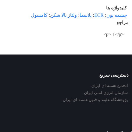
کلیدواژه ها
چشمه یون
؛
ECR
؛
پلاسما
؛
ولتاژ بالا شکن
؛
کامسول
مراجع
<p>-1</p>
دسترسی سریع
انجمن هسته ای ایران
سازمان انرژی اتمی ایران
پژوهشگاه علوم و فنون هسته ای ایران