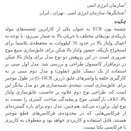
2
سازمان انرژِی اتمی
3
شتابگرها، سازمان انرژی اتمی ، تهران ـ ایران
چکیده
چشمه یون ECR به عنوان یکی از کاراترین چشمه‌های مولد
باریکه‌‌ی یون‌های مختلف با جریان بالا به شمار می‌رود. با توجه به
اعمال ولتاژ بالا در حدود 50 کیلوولت به محفظه‌ی پلاسما برای
استخراج باریکه، حضور ولتاژ بالا شکن برای عایق‌سازی منبع موج
ضروری است. در این پژوهش دو نوع مدل برای ولتاژ بالا شکن
در نرم‌افزار کامسول طراحی و بررسی شد. مدل اول مبنی بر
استفاده از یک دیسک عایق (تفلون) و مدل دوم مبنی بر به
کارگیری حلقه یا واشرهای عایق (رزین G-10CR) در طول موجبر
برای عایق‌سازی است. نتیجه‌ی شبیه‌سازی هر دو مدل بیانگر این
است که، طراحی نوع دوم علاوه بر خاصیت عایق‌سازی ولتاژ
بالا، اتلاف بازگشتی موج و پیچیدگی ساخت کمتری را نسبت به
نوع اول برآورده می‌کند. هم‌چنین، مدل دوم برای بازه گسترده‌ای
از فرکانس‌هایی که در محدوده‌ی فرکانس‌های قطع موجبر
هستند،‌ قابل استفاده و کاربردی خواهد بود و معطوف به کاربری‌
با فرکانسی یکتا نیست.