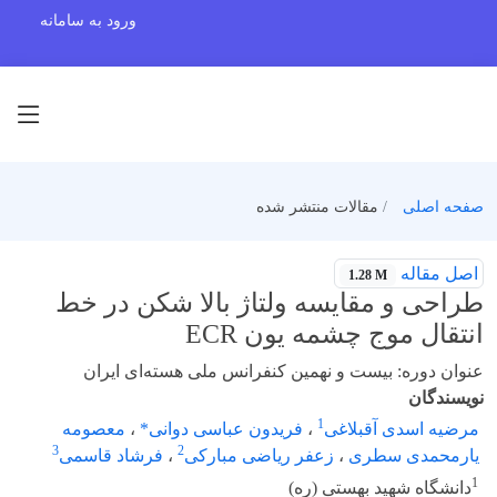
ورود به سامانه
صفحه اصلی
مقالات منتشر شده
اصل مقاله
1.28 M
طراحی و مقایسه ولتاژ بالا شکن در خط
انتقال موج چشمه یون ECR
عنوان دوره: بیست و نهمین کنفرانس ملی هسته‌ای ایران
نویسندگان
1
مرضیه اسدی آقبلاغی
،
فریدون عباسی دوانی*
،
معصومه
3
2
یارمحمدی سطری
،
زعفر ریاضی مبارکی
،
فرشاد قاسمی
1
دانشگاه شهید بهستی (ره)