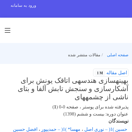
ورود به سامانه
صفحه اصلی
مقالات منتشر شده
اصل مقاله
1 M
بهینهسازی هندسهی اتاقک یونش برای
آشکارسازی و سنجش تابش آلفا و بتای
ناشی از چشمههای
پذیرفته شده برای پوستر ، صفحه 0-0 (
1
)
عنوان دوره: بیست و ششم (1398)
نویسندگان
حسین )1( – نوری اصل
،
مهسا* )1( – حمدیپور
،
افضل حسین