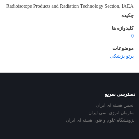
Radioisotope Products and Radiation Technology Section, IAEA
چکیده
کلیدواژه ها
0
موضوعات
پرتو پزشکی
دسترسی سریع
انجمن هسته ای ایران
سازمان انرژی اتمی ایران
پژوهشگاه علوم و فنون هسته ای ایران