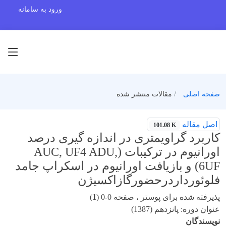
ورود به سامانه
صفحه اصلی
مقالات منتشر شده
اصل مقاله
101.08 K
کاربرد گراویمتری در اندازه گیری درصد
اورانیوم در ترکیبات (AUC, UF4 ADU,
6UF) و بازیافت اورانیوم در اسکراپ جامد
فلوئورداردرحضورگازاکسیژن
پذیرفته شده برای پوستر ، صفحه 0-0 (
1
)
عنوان دوره: پانزدهم (1387)
نویسندگان