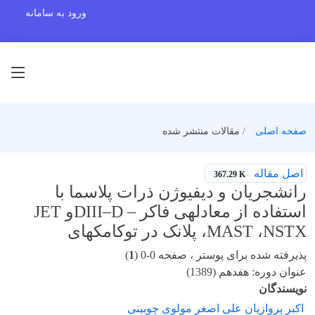
ورود به سامانه
صفحه اصلی
مقالات منتشر شده
اصل مقاله
367.29 K
رانشجریان و دیفیوژن ذرات پلاسما با
استفاده از معادلهی فاکر – DIII–Dو JET
،MAST ،NSTX پلانک در توکامکهای
پذیرفته شده برای پوستر ، صفحه 0-0 (
1
)
عنوان دوره: هفدهم (1389)
نویسندگان
اکبر پروازیان علی اصغر مولوی چوبینی