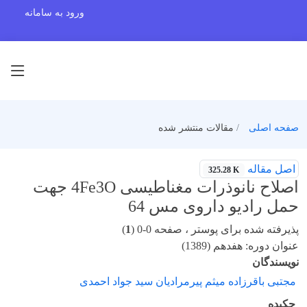
ورود به سامانه
صفحه اصلی
مقالات منتشر شده
اصل مقاله
325.28 K
اصلاح نانوذرات مغناطیسی 4Fe3O جهت
حمل رادیو داروی مس 64
پذیرفته شده برای پوستر ، صفحه 0-0 (
1
)
عنوان دوره: هفدهم (1389)
نویسندگان
مجتبی باقرزاده میثم پیرمرادیان سید جواد احمدی
چکیده