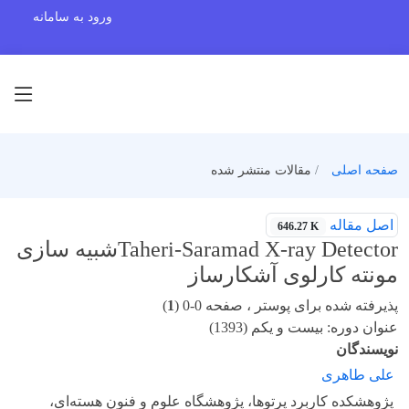
ورود به سامانه
صفحه اصلی
مقالات منتشر شده
اصل مقاله
646.27 K
Taheri-Saramad X-ray Detectorشبیه سازی
مونته کارلوی آشکارساز
پذیرفته شده برای پوستر ، صفحه 0-0 (
1
)
عنوان دوره: بیست و یکم (1393)
نویسندگان
علی طاهری
پژوهشکده کاربرد پرتوها، پژوهشگاه علوم و فنون هسته‌ای،