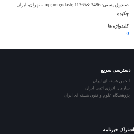
صندوق پستی: 3486 &amp;amp;ndash; 11365، تهران، ایران
چکیده
کلیدواژه ها
0
دسترسی سریع
انجمن هسته ای ایران
سازمان انرژی اتمی ایران
پژوهشگاه علوم و فنون هسته ای ایران
اشتراک خبرنامه