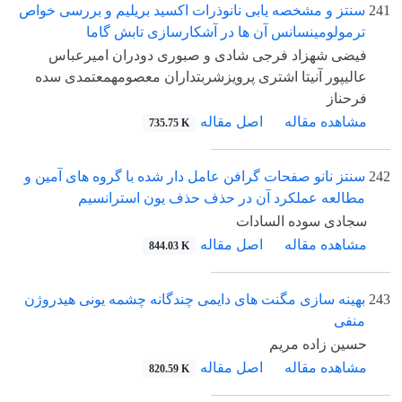
241
سنتز و مشخصه یابی نانوذرات اکسید بریلیم و بررسی خواص
ترمولومینسانس آن ها در آشکارسازی تابش گاما
فیضی شهزاد فرجی شادی و صبوری دودران امیرعباس
عالیپور آنیتا اشتری پرویزشربتداران معصومهمعتمدی سده
فرحناز
مشاهده مقاله
اصل مقاله
735.75 K
242
سنتز نانو صفحات گرافن عامل دار شده با گروه های آمین و
مطالعه عملکرد آن در حذف حذف یون استرانسیم
سجادی سوده السادات
مشاهده مقاله
اصل مقاله
844.03 K
243
بهینه سازی مگنت های دایمی چندگانه چشمه یونی هیدروژن
منفی
حسین زاده مریم
مشاهده مقاله
اصل مقاله
820.59 K