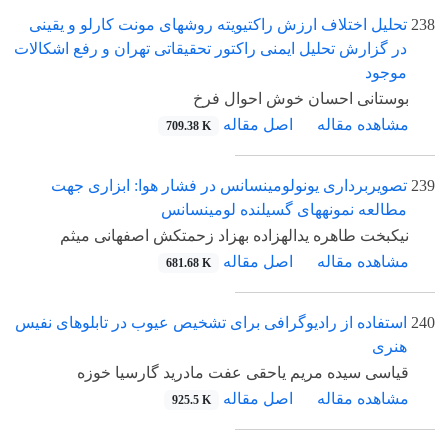
238
تحلیل اختلاف ارزش راکتیویته روشهای مونت کارلو و یقینی
در گزارش تحلیل ایمنی راکتور تحقیقاتی تهران و رفع اشکالات
موجود
بوستانی احسان خوش احوال فرخ
مشاهده مقاله
اصل مقاله
709.38 K
239
تصویربرداری یونولومینسانس در فشار هوا: ابزاری جهت
مطالعه نمونههای گسیلنده لومینسانس
نیکبخت طاهره یدالهزاده بهزاد زحمتکش اصفهانی میثم
مشاهده مقاله
اصل مقاله
681.68 K
240
استفاده از رادیوگرافی برای تشخیص عیوب در تابلوهای نفیس
هنری
قیاسی سیده مریم یاحقی عفت مادرید گارسیا خوزه
مشاهده مقاله
اصل مقاله
925.5 K