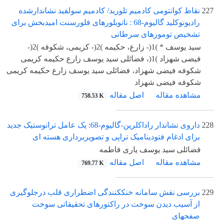
227
نقاط کوانتومی کادمیم تلورید/ کادمیم سولفید نشاندارشده
رادیونوکلید گالیوم-68 : نانوبلورهای فلورسنت امیدبخش برای
تشخیص تومورهای سرطانی
سید یوسف * )1(- زارع، حکیمه )2(- کریمی، شکوفه )2(-
فیضی شهزاد )1(، فضائلی سید یوسف زارع حکیمه کریمی
شکوفه فیضی شهزاد، فضائلی سید یوسف زارع حکیمه کریمی
شکوفه فیضی شهزاد
مشاهده مقاله
اصل مقاله
758.53 K
228
داروی نشاندار راداکلرین-گالیوم-68: یک عامل ترانوستیک جدید
برای ادغام فتودینامیک تراپی و تصویربرداری هسته ای
فضائلی سید یوسف یاری فاطمه
مشاهده مقاله
اصل مقاله
769.77 K
229
بررسی نقش سامانه خنککنندگی اضطراری قلب درجلوگیری
از آسیب دیدن سوخت در راکتورهای تحقیقاتی سوخت
صفحهای