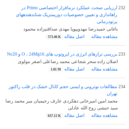
232
ارزیابی صحت عملکرد نرمافزار اختصاصی Primo در
راهاندازی و تعیین خصوصیات دوزیمتریک شتابدهندههای
پرتودرمانی
باغانی حمیدرضا مهدویپویا مهدی صداقتیزاده محمود
مشاهده مقاله
اصل مقاله
573.46 K
233
بررسی ترازهای انرژی در ایزوتوپ های O ، 24Mg16 و Ne20
اصلان زاده سحر شجاعی محمد رضاعلی اصغر مولوی
مشاهده مقاله
اصل مقاله
1.01 M
234
مطالعات نوترونی و ایمنی حجم کانال خشک در قلب راکتور
تهران
محمد امین امیرخانی دهکردی عارف رحیمیان میر محمد رضا
سید حبشی روح الله عادلی
مشاهده مقاله
اصل مقاله
637.12 K