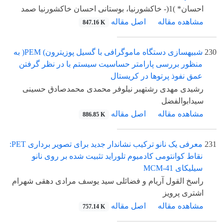
احسان* )1(- خاکشورنیا، بوستانی احسان خاکشورنیا صمد
مشاهده مقاله
اصل مقاله
847.16 K
230
شبیهسازی دستگاه ماموگرافی با گسیل پوزیترون) PEM( به
منظور بررسی پارامتر حساسیت سیستم با در نظر گرفتن
عمق نفوذ پرتوها در کریستال
رشیدی مهدی رشتهبر نیلوفر محمدی محمدصادق حسینی
سیدابوالفضل
مشاهده مقاله
اصل مقاله
886.85 K
231
معرفی یک نانو ترکیب نشاندار جدید برای تصویر برداری PET:
نقاط کوانتومی کادمیوم تلوراید تثبیت شده بر روی نانو
سیلیکای 41-MCM
راسخ القول آریام و فضائلی سید یوسف مرادی دهقی شهرام
اشتری پرویز
مشاهده مقاله
اصل مقاله
757.14 K