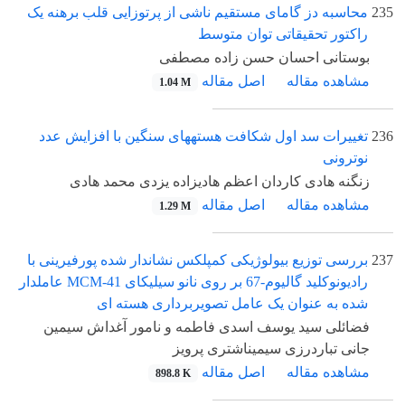
235
محاسبه دز گامای مستقیم ناشی از پرتوزایی قلب برهنه یک
راکتور تحقیقاتی توان متوسط
بوستانی احسان حسن زاده مصطفی
مشاهده مقاله
اصل مقاله
1.04 M
236
تغییرات سد اول شکافت هستههای سنگین با افزایش عدد
نوترونی
زنگنه هادی کاردان اعظم هادیزاده یزدی محمد هادی
مشاهده مقاله
اصل مقاله
1.29 M
237
بررسی توزیع بیولوژیکی کمپلکس نشاندار شده پورفیرینی با
رادیونوکلید گالیوم-67 بر روی نانو سیلیکای 41-MCM عاملدار
شده به عنوان یک عامل تصویربرداری هسته ای
فضائلی سید یوسف اسدی فاطمه و نامور آغداش سیمین
جانی تباردرزی سیمیناشتری پرویز
مشاهده مقاله
اصل مقاله
898.8 K