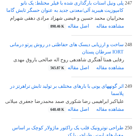
247
پلی ونیل استات بارگذاری شده با فیلر مختلط: یک نانو
کامپوزیت هیبرید آلی/معدنی جدید به عنوان حسگر تابش گاما
محرابیان محمد حسین و فیضی شهزاد مرادی دهقی شهرام
مشاهده مقاله
اصل مقاله
898.46 K
248
ساخت و ارزیابی دیسک های حفاظتی در روش پرتو درمانی
IORT سرطان پستان
رفایی همتا آهنگری شاهدهی روح اله صالحی باروق مهدی
مشاهده مقاله
اصل مقاله
565.87 K
249
اثر گونههای یونی با بارهای مختلف بر تولید تابش تراهرتز در
پلاسما
علیاکبر ابراهیمی رضا شکوری صمد محمدرضا جعفری میلانی
مشاهده مقاله
اصل مقاله
648.48 K
250
طراحی نوترونیک قلب یک راکتور ماژولار کوچک بر اساس
معیارهای ایمنی طراحی با کد