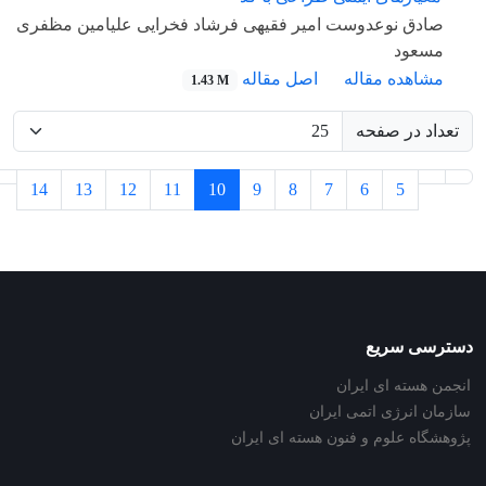
صادق نوعدوست امیر فقیهی فرشاد فخرایی علیامین مظفری
مسعود
مشاهده مقاله
اصل مقاله
1.43 M
تعداد در صفحه
14
13
12
11
10
9
8
7
6
5
دسترسی سریع
انجمن هسته ای ایران
سازمان انرژی اتمی ایران
پژوهشگاه علوم و فنون هسته ای ایران