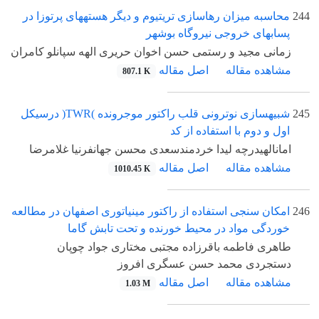
244
محاسبه میزان رهاسازی تریتیوم و دیگر هستههای پرتوزا در
پسابهای خروجی نیروگاه بوشهر
زمانی مجید و رستمی حسن اخوان حریری الهه سپانلو کامران
مشاهده مقاله
اصل مقاله
807.1 K
245
شبیهسازی نوترونی قلب راکتور موجرونده )TWR( درسیکل
اول و دوم با استفاده از کد
امانالهیدرچه لیدا خردمندسعدی محسن جهانفرنیا غلامرضا
مشاهده مقاله
اصل مقاله
1010.45 K
246
امکان سنجی استفاده از راکتور مینیاتوری اصفهان در مطالعه
خوردگی مواد در محیط خورنده و تحت تابش گاما
طاهری فاطمه باقرزاده مجتبی مختاری جواد چوپان
دستجردی محمد حسن عسگری افروز
مشاهده مقاله
اصل مقاله
1.03 M