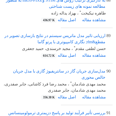
88
به کارگیری ترکیب روش های STIM وmicro-PIXE به منظور
مطالعه نمونه های زیست شناختی
*
طاهره نیکبخت
، بهزاد یداله زاده
مشاهده مقاله
اصل مقاله
436.97 K
89
ارزیابی تاثیر مدل ماتریس سیستم در نتایج بازسازی تصویر در
مقطع&rlm; نگاری کامپیوتری با پرتو گاما
*
حسن لطفی مقدم
، مجید خرسندی، حمید جعفری
مشاهده مقاله
اصل مقاله
614.72 K
90
مدل‌سازی جریان گاز در سانتریفیوژ گازی با مدل جریان
خالص محوری
*
محمد مهدی شادمان
، محمد رضا فرذ کاشانی، جابر صفدری،
محمد مهدی شادمان، جابر صفدری
مشاهده مقاله
اصل مقاله
356.38 K
91
بررسی تأثیر فرآیند تولید بر پاسخ دزیمتری ترمولومینسانس