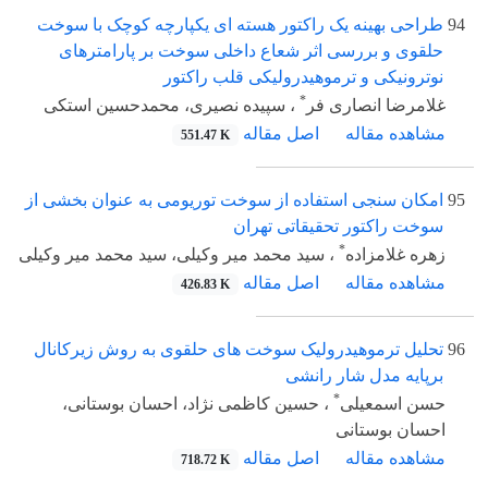
94
طراحی بهینه یک راکتور هسته ای یکپارچه کوچک با سوخت
حلقوی و بررسی اثر شعاع داخلی سوخت بر پارامترهای
نوترونیکی و ترموهیدرولیکی قلب راکتور
*
غلامرضا انصاری فر
، سپیده نصیری، محمدحسین استکی
مشاهده مقاله
اصل مقاله
551.47 K
95
امکان سنجی استفاده از سوخت توریومی به عنوان بخشی از
سوخت راکتور تحقیقاتی تهران
*
زهره غلامزاده
، سید محمد میر وکیلی، سید محمد میر وکیلی
مشاهده مقاله
اصل مقاله
426.83 K
96
تحلیل ترموهیدرولیک سوخت های حلقوی به روش زیرکانال
برپایه مدل شار رانشی
*
حسن اسمعیلی
، حسین کاظمی نژاد، احسان بوستانی،
احسان بوستانی
مشاهده مقاله
اصل مقاله
718.72 K