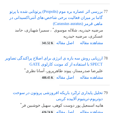
77
بررسی اثر عصاره بره موم (Propolis) پرتوتابی شده با پرتو
گاما بر میزان فعالیت برخی شاخص-های آنتی‌اکسیدانی در
ماهی قرمز (Carassius auratus)
*
مرضیه حیدریه، شلاله موسوی
، سمیرا شهبازی، حامد
عسکری، مرضیه حیدریه
مشاهده مقاله
اصل مقاله
341.52 K
78
ارزیابی روش سه بازه ی انرژی برای اصلاح پراکندگی تصاویر
SPECT با استفاده از کد مونت کارلوی GATE
*
علیرضا صدرممتاز، پیوند طاهرپرور، آسانا نظری
مشاهده مقاله
اصل مقاله
488.45 K
79
تحلیل پایداری تَرابُرد باریکه افروزشی پروتون در سوخت
دوتریوم-تریتیوم آلاییده کربنی
*
هانیه اسمعیل پور دوست کوهی، سهیل خوشبین فر
مشاهده مقاله
اصل مقاله
426.74 K