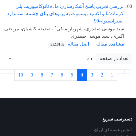
100
بررسی تجربی پاسخ آشکارسازی ماده نانوکامپوزیت پلی
کربنات/نانو اکسید بیسموت به پرتوهای بتای چشمه استاندارد
استرانسیوم-90
*
سید موسی صفدری، شهریار ملکی
، صدیقه کاشیان، مرتضی
اکبری، سید موسی صفدری
مشاهده مقاله
اصل مقاله
512.81 K
تعداد در صفحه
10
9
8
7
6
5
4
3
2
1
دسترسی سریع
انجمن هسته ای ایران