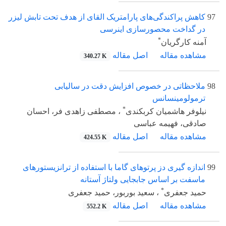
97
کاهش پراکندگی‌های پارامتریک القای از هدف تحت تابش لیزر
در گداخت محصورسازی اینرسی
*
آمنه کارگریان
مشاهده مقاله
اصل مقاله
340.27 K
98
ملاحظاتی در خصوص افزایش دقت در سالیابی
ترمولومینسانس
*
نیلوفر هاشمیان کربکندی
، مصطفی زاهدی فر، احسان
صادقی، فهیمه عباسی
مشاهده مقاله
اصل مقاله
424.55 K
99
اندازه گیری دز پرتوهای گاما با استفاده از ترانزیستورهای
ماسفت بر اساس جابجایی ولتاژ آستانه
*
حمید جعفری
، سعید بوربور، حمید جعفری
مشاهده مقاله
اصل مقاله
552.2 K