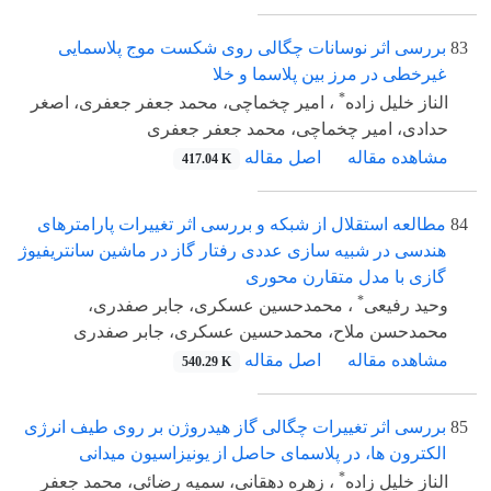
83
بررسی اثر نوسانات چگالی روی شکست موج پلاسمایی
غیرخطی در مرز بین پلاسما و خلا
*
الناز خلیل زاده
، امیر چخماچی، محمد جعفر جعفری، اصغر
حدادی، امیر چخماچی، محمد جعفر جعفری
مشاهده مقاله
اصل مقاله
417.04 K
84
مطالعه استقلال از شبکه و بررسی اثر تغییرات پارامترهای
هندسی در شبیه سازی عددی رفتار گاز در ماشین سانتریفیوژ
گازی با مدل متقارن محوری
*
وحید رفیعی
، محمدحسین عسکری، جابر صفدری،
محمدحسن ملاح، محمدحسین عسکری، جابر صفدری
مشاهده مقاله
اصل مقاله
540.29 K
85
بررسی اثر تغییرات چگالی گاز هیدروژن بر روی طیف انرژی
الکترون ها، در پلاسمای حاصل از یونیزاسیون میدانی
*
الناز خلیل زاده
، زهره دهقانی، سمیه رضائی، محمد جعفر