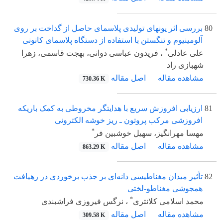
80
بررسی اثر یونهای تولیدی پلاسمای حاصل از گداخت بر روی
آلومینیوم و تنگستن با استفاده از دستگاه پلاسمای کانونی
*
علی عادلی
، فریدون عباسی دوانی، بهجت قاسمی، زهرا
شهبازی راد
مشاهده مقاله
اصل مقاله
730.36 K
81
ارزیابی افروزش سریع با هدایتگر مخروطی به کمک باریکه
افروزشی مرکب پروتون ـ ریز خوشه الکترونی
*
مهسا مهرانگیز، سهیل خوشبین فر
مشاهده مقاله
اصل مقاله
863.29 K
82
تأثیر میدان مغناطیسی دانه‌ای بر جذب برخوردی در رهیافت
همجوشی مغناطو-لختی
*
محمد اسلامی کلانتری
، نرگس فیروزی فراشبندی
مشاهده مقاله
اصل مقاله
309.58 K