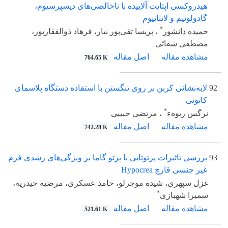
هیدروکسی اپتایت آلاییده با ناخالصی‌های دیسپرسیوم،
گادولونیم و لانتانیوم
*
حمیده دانشور
، پریسا تقی‌پور نیار، فرهاد ذوالفقارپور،
مصطفی شفائی
مشاهده مقاله
اصل مقاله
764.65 K
92
لایه‌نشانی کربن بر روی تنگستن با استفاده دستگاه پلاسمای
کانونی
*
نرگس زیوهء
، مرتضی حبیبی
مشاهده مقاله
اصل مقاله
742.28 K
93
بررسی تاثیرات پرتوتابی با پرتو گاما بر ویژگی‌‌‌‌های رشدی فرم
غیر جنسی قارچ Hypocrea
غزل سپهری، شیده موجرلو، حامد عسکری، مرضیه حیدریه،
*
سمیرا شهبازی
مشاهده مقاله
اصل مقاله
521.61 K