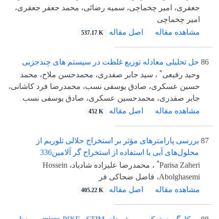
جعفری، امیر چخماچی، سمیه رضائی، محمد جعفر جعفری،
امیر چخماچی
مشاهده مقاله
اصل مقاله
537.17 K
86
حل تحلیلی معادله توزیع غلظت در سیستم های چندجزیی
*
وحید رفیعی
، سید جابر صفدری، محمدحسن ملاح، محمد
حسین عسکری، صادق یوسفی نسب، محمدرضا فرد کاشانی،
جابر صفدری، محمدحسین عسکری، صادق یوسفی نسب
مشاهده مقاله
اصل مقاله
452 K
87
بررسی پارامترهای مؤثر بر استخراج حلالی تلوریم از
محلول‌های آبی با استفاده از استخراج گر آلامین336
*
Parisa Zaheri
، محمدرضا علیزاده شادباد، Hossein
Abolghasemi، فاضل ضحاکی فر
مشاهده مقاله
اصل مقاله
405.22 K