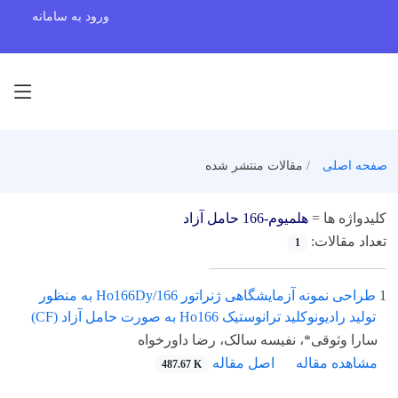
ورود به سامانه
صفحه اصلی
مقالات منتشر شده
کلیدواژه ها =
هلمیوم-166 حامل آزاد
تعداد مقالات:
1
1
طراحی نمونه آزمایشگاهی ژنراتور Ho166Dy/166 به منظور
تولید رادیونوکلید ترانوستیک Ho166 به صورت حامل آزاد (CF)
سارا وثوقی*، نفیسه سالک، رضا داورخواه
مشاهده مقاله
اصل مقاله
487.67 K