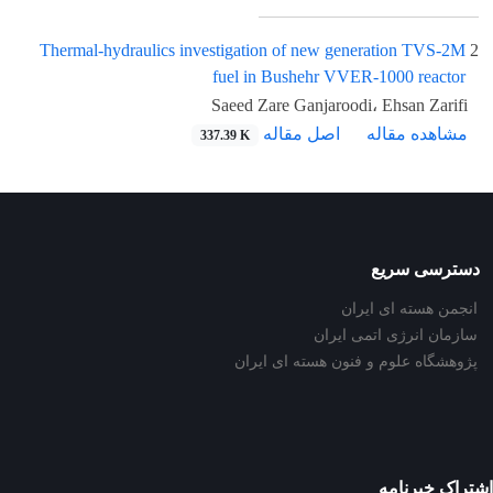
Thermal-hydraulics investigation of new generation TVS-2M
2
fuel in Bushehr VVER-1000 reactor
Saeed Zare Ganjaroodi، Ehsan Zarifi
مشاهده مقاله
اصل مقاله
337.39 K
دسترسی سریع
انجمن هسته ای ایران
سازمان انرژی اتمی ایران
پژوهشگاه علوم و فنون هسته ای ایران
اشتراک خبرنامه