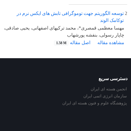
2
توسعه الگوریتم جهت توموگرافی تابش های ایکس نرم در
توکامک الوند
مهسا معظمی قمصری*، محمد ترکیهای اصفهانی، یحیی صادقی،
چاپار رسولی، بنفشه پورشهاب
مشاهده مقاله
اصل مقاله
1.58 M
دسترسی سریع
انجمن هسته ای ایران
سازمان انرژی اتمی ایران
پژوهشگاه علوم و فنون هسته ای ایران