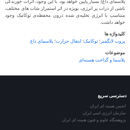
پلاسمای داغ) بسیار پایین خواهد بود. با این وجود، اثرات خورندگی
ناشی از ذرات پر انرژی، بویژه در اثر استمرار شات های مختلف،
متناسب با انرژی تخلیه‌ی شده درون محفظه‌ی توکامک وجود
خواهد داشت.
کلیدواژه ها
پروب لانگمیر
؛
توکامک
؛
انتقال حرارت
؛
پلاسمای داغ
موضوعات
پلاسما و گداخت هسته‌ای
دسترسی سریع
انجمن هسته ای ایران
سازمان انرژی اتمی ایران
پژوهشگاه علوم و فنون هسته ای ایران