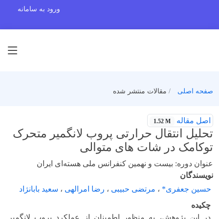
ورود به سامانه
صفحه اصلی
مقالات منتشر شده
اصل مقاله
1.52 M
تحلیل انتقال حرارتی پروب لانگمیر متحرک
توکامک در شات های متوالی
عنوان دوره: بیست و نهمین کنفرانس ملی هسته‌ای ایران
نویسندگان
حسین جعفری*
،
مرتضی حبیبی
،
رضا امرالهی
،
سعید بابانژاد
چکیده
در این پژوهش، به منظور اطمینان از عملکرد پروب لانگمیر