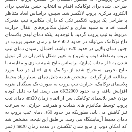
طراحی شده برای توکامک، اقدام به انتخاب جنس مناسب برای
الکترود مرکزی پروب لانگمیر شد. سپس، براساس ابعاد متناظر
با طراحی یک پروب لانگمیر تکی که دارای مکانیزم تیپ متحرک
است اقدام به شبیه سازی و تحلیل مکانیزم‌های انتقال حرارت
مربوط به تیپ پروب گردید. با توجه به اینکه دمای لبه‌ی پلاسمای
داغ توکامک می‌تواند در حدود keV50-2 و زمان حضور پروب در
چنین دمای بالایی در حدود ms20 باشد، احتمال رسیدن دمای تیپ
پروب به نقطه ذوب و شروع به تغییر شکل یافتن آن در اثر تبدیل
شدن به فلز مذاب (مایع)، براساس نتایج شبیه سازی و مقایسه با
نتایج تجربی استخراج شده از توکامک های فعال در دنیا مورد
مطالعه قرار گرفت. مشخص شد به دلیل دمای بسیار زیاد محیط
پلاسمای توکامک، حرارت تیپ پروب به صورت یک سیگنال ضربه
افزایش یافته و به حدود oK32000 می رسد. اما به دلیل کوتاه
بودن عمر پلاسمای توکامک، پس از اتمام زمان ms20، دمای تیپ
پروب توسط مکانیزم های هدایت و همرفت حرارتی به سرعت
نیز کاهش می یابد، بطوریکه در حدود s60، دمای تیپ پروب به
دمای محیط آزمایشگاه می رسد. بر طبق این نتیجه، مشخص شد
که امکان ذوب و مایع شدن تنگستن در مدت زمان ms20 (عمر