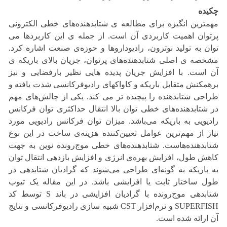
چکیده
مهمترین انگیزه برای مطالعه ی شتابدهنده‌های خطی الکترونی
پرتوان اهمیت کاربردی آن است. از جمله ی این کاربردها می
توان به تولید نوترون، رادیوداروها و حوزه‌ی صنعت اشاره کرد.
مشخصه ی اصلی شتابدهنده‌های پرتوان، جریان بالای باریکه ی
آن است. با افزایش جریان پدیده هایی نظیر بارفضایی و نیز
برهمکنش متقابل باریکه و کاواکهای رادیوفرکانسی شدت یافته و
طراحی شتابدهنده را پیچیده تر می کند. یکی از چالش‌های مهم
در شتابدهنده‌های خطی توان بالا انتقال حداکثری توان فرکانس
رادیویی به باریکه می‌باشد. میزان توان فرکانس رادیویی مورد
نیاز از مهم‌ترین عوامل تعیین‌کننده هزینه‌ی ساخت در این نوع
شتابدهنده‌هاست. شتابدهنده‌های خطی موج‌رونده نوین به جهت
کاهش طول، افزایش بهره‌ی انرژی و افزایش بازدهی انتقال توان
به باریکه به گونه‌ای طراحی می‌شوند که گرادیان شتابدهی در
طول ساختار ثابت یا افزایشی باشد. در این مقاله یک تیوب
شتابدهی موج‌رونده با گرادیان افزایشی در باند S توسط کد
SUPERFISH و نرم‌افزار CST شبیه سازی رادیوفرکانسی و نتایج
آن ارائه شده است.