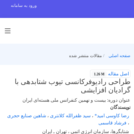
ورود به سامانه
صفحه اصلی
مقالات منتشر شده
اصل مقاله
1.26 M
طراحی رادیوفرکانسی تیوب شتابدهی با
گرادیان افزایشی
عنوان دوره: بیست و نهمین کنفرانس ملی هسته‌ای ایران
نویسندگان
رضا کاوسی امید*
،
سید ظفرالله کلانتری
،
شاهین صنایع حجری
،
فرشاد قاسمی
شتابگرها، سازمان انرژی اتمی ، تهران ـ ایران