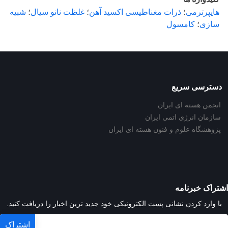
هایپرترمی
؛
ذرات مغناطیسی اکسید آهن
؛
غلظت نانو سیال
؛
شبیه
سازی
؛
کامسول
دسترسی سریع
انجمن هسته ای ایران
سازمان انرژی اتمی ایران
پژوهشگاه علوم و فنون هسته ای ایران
اشتراک خبرنامه
با وارد کردن نشانی پست الکترونیکی خود جدید ترین اخبار را دریافت کنید.