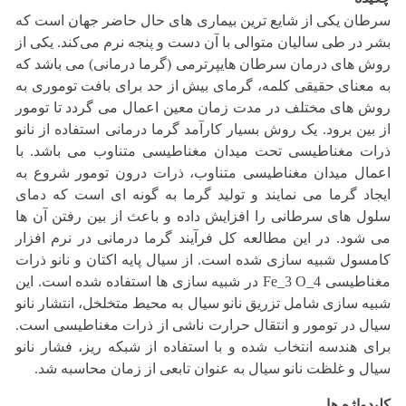
سرطان یکی از شایع ترین بیماری های حال حاضر جهان است که
بشر در طی سالیان متوالی با آن دست و پنجه نرم می‌کند. یکی از
روش های درمان سرطان هایپرترمی (گرما درمانی) می باشد که
به معنای حقیقی کلمه، گرمای بیش از حد برای بافت توموری به
روش های مختلف در مدت زمان معین اعمال می گردد تا تومور
از بین برود. یک روش بسیار کارآمد گرما درمانی استفاده از نانو
ذرات مغناطیسی تحت میدان مغناطیسی متناوب می باشد. با
اعمال میدان مغناطیسی متناوب، ذرات درون تومور شروع به
ایجاد گرما می نمایند و تولید گرما به گونه ای است که دمای
سلول های سرطانی را افزایش داده و باعث از بین رفتن آن ها
می شود. در این مطالعه کل فرآیند گرما درمانی در نرم افزار
کامسول شبیه سازی شده است. از سیال پایه اکتان و نانو ذرات
مغناطیسی Fe_3 O_4 در شبیه سازی ها استفاده شده است. این
شبیه سازی شامل تزریق نانو سیال به محیط متخلخل، انتشار نانو
سیال در تومور و انتقال حرارت ناشی از ذرات مغناطیسی است.
برای هندسه انتخاب شده و با استفاده از شبکه ریز، فشار نانو
سیال و غلظت نانو سیال به عنوان تابعی از زمان محاسبه شد.
کلیدواژه ها