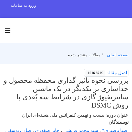
ورود به سامانه
صفحه اصلی
مقالات منتشر شده
اصل مقاله
1016.87 K
بررسی نحوه تاثیر گذاری محفظه محصول و
جداسازی بر یکدیگر در یک ماشین
سانتریفیوژ گازی در شرایط سه بُعدی با
روش DSMC
عنوان دوره: بیست و نهمین کنفرانس ملی هسته‌ای ایران
نویسندگان
صبا باصیری*
،
سید محمد قریشی
،
جابر صفدری
،
صادق یوسفی