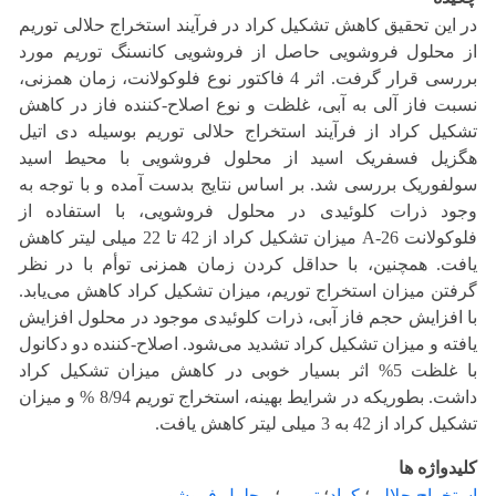
در این تحقیق کاهش تشکیل کراد در فرآیند استخراج حلالی توریم
از محلول فروشویی حاصل از فروشویی کانسنگ توریم مورد
بررسی قرار گرفت. اثر 4 فاکتور نوع فلوکولانت، زمان همزنی،
نسبت فاز آلی به آبی، غلظت و نوع اصلاح-کننده فاز در کاهش
تشکیل کراد از فرآیند استخراج حلالی توریم بوسیله دی اتیل
هگزیل فسفریک اسید از محلول فروشویی با محیط اسید
سولفوریک بررسی شد. بر اساس نتایج بدست آمده و با توجه به
وجود ذرات کلوئیدی در محلول فروشویی، با استفاده از
فلوکولانت A-26 میزان تشکیل کراد از 42 تا 22 میلی لیتر کاهش
یافت. همچنین، با حداقل کردن زمان همزنی توأم با در نظر
گرفتن میزان استخراج توریم، میزان تشکیل کراد کاهش می‌یابد.
با افزایش حجم فاز آبی، ذرات کلوئیدی موجود در محلول افزایش
یافته و میزان تشکیل کراد تشدید می‌شود. اصلاح-کننده دو دکانول
با غلظت 5% اثر بسیار خوبی در کاهش میزان تشکیل کراد
داشت. بطوریکه در شرایط بهینه، استخراج توریم 8/94 % و میزان
تشکیل کراد از 42 به 3 میلی لیتر کاهش یافت.
کلیدواژه ها
استخراج حلالی
؛
کراد
؛
توریم
؛
محلول فروشویی