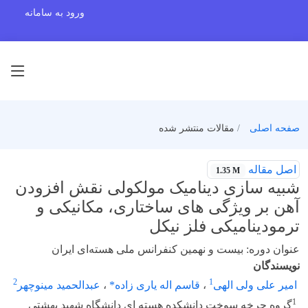
ورود به سامانه
صفحه اصلی
مقالات منتشر شده
اصل مقاله
1.35 M
شبیه سازی دینامیک مولکولی نقش افزودن
آهن بر ویژگی های ساختاری، مکانیکی و
ترمودینامیکی فلز نیکل
عنوان دوره: بیست و نهمین کنفرانس ملی هسته‌ای ایران
نویسندگان
2
1
امیر علی ولی الهی
،
قاسم اله یاری زاده*
،
عبدالحمید مینوچهر
1
گروه چرخه سوخت دانشکده هسته ای دانشگاه شهید بهشتی