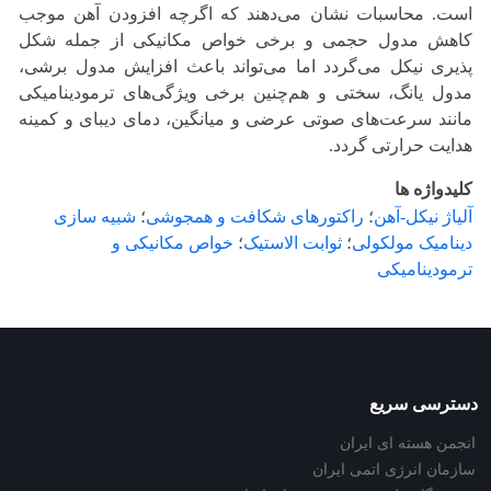
است. محاسبات نشان می‌دهند که اگرچه افزودن آهن موجب
کاهش مدول حجمی و برخی خواص مکانیکی از جمله شکل
پذیری نیکل می‌گردد اما می‌تواند باعث افزایش مدول برشی،
مدول یانگ، سختی و هم‌چنین برخی ویژگی‌های ترمودینامیکی
مانند سرعت‌های صوتی عرضی و میانگین، دمای دیبای و کمینه
هدایت حرارتی گردد.
کلیدواژه ها
آلیاژ نیکل-آهن
؛
راکتورهای شکافت و همجوشی
؛
شبیه سازی
دینامیک مولکولی
؛
ثوابت الاستیک
؛
خواص مکانیکی و
ترمودینامیکی
دسترسی سریع
انجمن هسته ای ایران
سازمان انرژی اتمی ایران