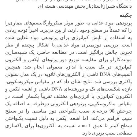
دانشگاه شیراز/استادیار بخش مهندسی هسته ای
چکیده
پرتودهی مواد غذایی به طور موثر میکروارگانیسم‌های بیماری‌زا
را که عمدتاً در سطح وجود دارند، از بین می‌برد. اخیراً توجه زیادی
به استفاده از تابش کم‌انرژی برای پرتودهی مواد غذایی شده
است. بررسی دوزیمتری مواد غذایی با اشکال پیچیده از نظر
تجربی چالش برانگیز است. در مطالعه حاضر، یک شبیه‌سازی
مونت‌کارلو برای مقایسه توزیع دوز پرتوهای ایکس و الکترون‌
کم‌انرژی در یک سیب با اندازه معمولی انجام شد. همچنین
آسیب‌های DNA ناشی از الکترون‌های ثانویه در یک مدل سلولی
باکتری بررسی شد. نتایج نشان داد که در مقیاس میکروسکوپی،
بازده شکست‌های تک و دورشته‌ای DNA ناشی از اشعه ایکس و
الکترون‌ کم‌انرژی با انرژی‌های مختلف تقریباً یکسان است. در
مقیاس ماکروسکوپی، پرتودهی الکترونی دوطرفه به اضافه یک
چرخش 90 درجه‌ای سیب یکنواختی دوز مناسبی را در سطح
سیب فراهم می‌کند، اما اشعه ایکس به دلیل نسبت یکنواختی
سطح کمتر تا عمق mm 1، نسبت به الکترون‌ها برای پاکسازی
سطحی سیب برتری دارد.