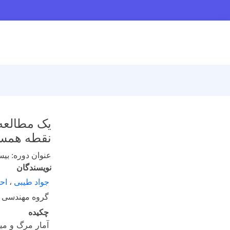
یک مطالعه 
نقطه همسا
عنوان دوره: بی
نویسندگان
جواد طیبی
،
اح
گروه مهندسی هسته 
چکیده
آمار مرگ ‌و م