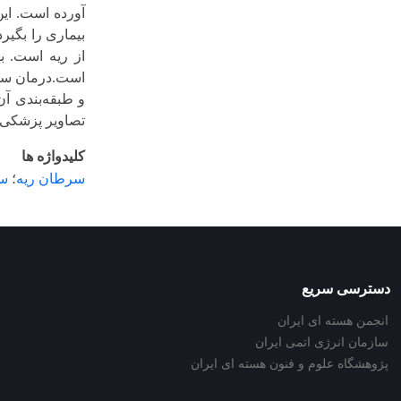
آورده است. ای
بیماری را بگیر
از ریه است. ب
است.درمان سرط
و طبقه‌بندی آن
تصاویر پزشکی ر
کلیدواژه ها
سرطان ریه
؛
سی
دسترسی سریع
انجمن هسته ای ایران
سازمان انرژی اتمی ایران
پژوهشگاه علوم و فنون هسته ای ایران