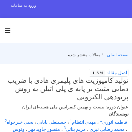
ورود به سامانه
صفحه اصلی
مقالات منتشر شده
اصل مقاله
1.15 M
تولید کامپوزیت های پلیمری هادی با ضریب
دمایی مثبت بر پایه ی پلی اتیلن به روش
پرتودهی الکترونی
عنوان دوره: بیست و نهمین کنفرانس ملی هسته‌ای ایران
نویسندگان
2
1
فاطمه انوری*
،
مهدی انتظام
،
حسینعلی بابایی
،
یحیی خیرخواه
3
،
محمد رضایی نیری
،
مریم بنائی
،
منصور جاویدمهر
،
ونوس