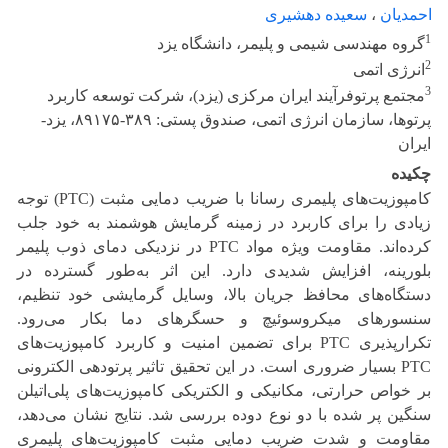
احمدیان
،
سعیده دهشیری
1
گروه مهندسی شیمی و پلیمر، دانشگاه یزد
2
انرژی اتمی
3
مجتمع پرتوفرآیند ایران مرکزی (یزد)، شرکت توسعه کاربرد
پرتوها، سازمان انرژی اتمی، صندوق پستی: ۳۸۹-۸۹۱۷۵، یزد-
ایران
چکیده
کامپوزیت‌های پلیمری رسانا با ضریب دمایی مثبت (PTC) توجه
زیادی را برای کاربرد در زمینه گرمایش هوشمند به خود جلب
کرده‌اند. مقاومت ویژه مواد PTC در نزدیکی دمای ذوب پلیمر
بلورینه، افزایش شدیدی دارد. این اثر به‌طور گسترده در
دستگاه‌های محافظ جریان بالا، وسایل گرمایشی خود تنظیم،
سنسورهای میکروسوئیچ و حسگرهای دما بکار می‌رود.
تکرارپذیری PTC برای تضمین امنیت و کاربرد کامپوزیت‌های
PTC بسیار ضروری است. در این تحقیق تاثیر پرتودهی الکترونی
بر خواص حرارتی، مکانیکی و الکتریکی کامپوزیت‌های پلی‌اتیلن
سنگین پر شده‌ با دو نوع دوده بررسی شد. نتایج نشان می‌دهد،
مقاومت و شدت ضریب دمایی مثبت کامپوزیت‌های پلیمری