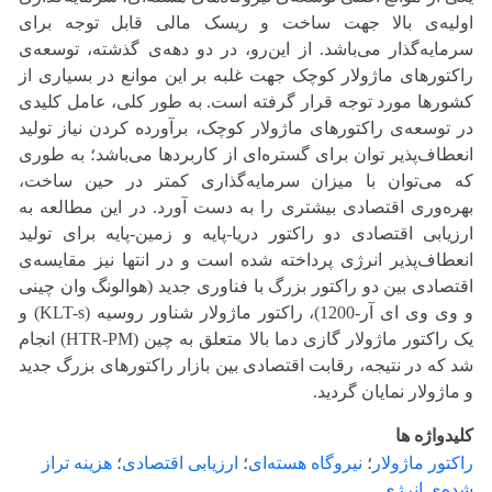
اولیه‌‌ی بالا جهت ساخت و ریسک مالی قابل توجه برای
سرمایه‌‌گذار می‌‌باشد. از این‌‌رو، در دو دهه‌‌ی گذشته، توسعه‌‌ی
راکتورهای ماژولار کوچک جهت غلبه بر این موانع در بسیاری از
کشورها مورد توجه قرار گرفته است. به طور کلی، عامل کلیدی
در توسعه‌ی راکتورهای ماژولار کوچک، برآورده کردن نیاز تولید
انعطاف‌پذیر توان برای گستره‌ای از کاربردها می‌باشد؛ به طوری
که می‌توان با میزان سرمایه‌گذاری کمتر در حین ساخت،
بهره‌وری اقتصادی بیشتری را به دست آورد. در این مطالعه به
ارزیابی اقتصادی دو راکتور دریا-پایه و زمین-‌‌پایه برای تولید
انعطاف‌پذیر انرژی پرداخته شده است و در انتها نیز مقایسه‌‌ی
اقتصادی بین دو راکتور بزرگ با فناوری جدید (هوالونگ وان چینی
و وی وی ای آر-1200)، راکتور ماژولار شناور روسیه (KLT-s) و
یک راکتور ماژولار گازی دما بالا متعلق به چین (HTR-PM) انجام
شد که در نتیجه، رقابت اقتصادی بین بازار راکتورهای بزرگ جدید
و ماژولار نمایان گردید.
کلیدواژه ها
راکتور ماژولار
؛
نیروگاه هسته‌‌‌ای
؛
ارزیابی اقتصادی
؛
هزینه تراز
شده‌‌ی انرژی