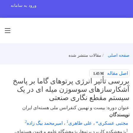
ورود به سامانه
صفحه اصلی
مقالات منتشر شده
اصل مقاله
1.45 M
بررسی تأثیر انرژی پرتوهای گاما بر پاسخ
آشکارسازهای سوسوزن میله ای در یک
سیستم مقطع نگاری صنعتی
عنوان دوره: بیست و نهمین کنفرانس ملی هسته‌ای ایران
نویسندگان
2
1
مجتبی عسکری*
،
علی طاهری
،
امیرمحمد بیگ زاده
1
پژوهشکده کاربرد پرتوها، پژوهشگاه علوم و فنون هسته‌ای،