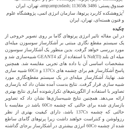
صندوق پستی: 3486 &amp;amp;ndash; 11365، تهران، ایران
2
پژوهشکده کاربرد پرتوها، سازمان انرژی اتمی، پژوهشگاه علوم
و فنون هسته‌ای، تهران، ایران
چکیده
در این مقاله تاثیر انرژی پرتوهای گاما بر روی تصویر خروجی از
یک سیستم مقطع نگاری مبتنی بر آشکارساز سوسوزن میله‌ای
مورد بررسی خواهد گرفت. بدین منظور یک آشکارساز سوسوزن
میله ای بلند NaI(Tl) با استفاده از کد GEANT4 شبیه‌سازی شد و
مشخصات اساسی آن با داده های تجربی مقایسه شد. همچنین
پاسخ آشکارساز هم برای چشمه های 137Cs و 60Co شبیه سازی
شد. نهایتا، آشکارساز میله‌ای در یک سیستم مقطع‌نگاری مورد
شبیه سازی قرار گرفت. نتایج بدست آمده نشان داد که بازسازی
تصاویر با استفاده از الگوریتم‌های تکرارشونده آماری نتایج بهتری
ارائه می‌دهد. همچنین نتایج شبیه‌سازی‌ها نشان داد که تصاویر
بازسازی شده برای حالتی که چشمه 60Co باشد در مقایسه با
حالتی که چشمه 137Cs باشد، دارای کیفیت بهتری از نظر
رزولوشن و کنتراست خواهند داشت زیرا پرتوهای گامای ساطع
شده از چشمه 60Co انرژی بیشتری در آشکارساز برجای گذاشته