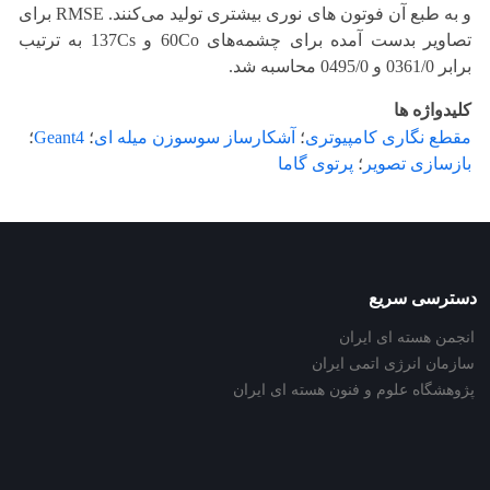
و به طبع آن فوتون های نوری بیشتری تولید می‌کنند. RMSE برای
تصاویر بدست آمده برای چشمه‌های 60Co و 137Cs به ترتیب
برابر 0361/0 و 0495/0 محاسبه شد.
کلیدواژه ها
مقطع نگاری کامپیوتری
؛
آشکارساز سوسوزن میله ای
؛
Geant4
؛
بازسازی تصویر
؛
پرتوی گاما
دسترسی سریع
انجمن هسته ای ایران
سازمان انرژی اتمی ایران
پژوهشگاه علوم و فنون هسته ای ایران