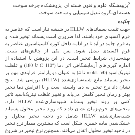
2
پژوهشگاه علوم و فنون هسته ای- پژوهشکده چرخه سوخت
هسته ای-گروه تبدیل شیمیایی و ساخت سوخت
چکیده
جهت تثبیت پسماند‌های HLLW در شیشه نیاز است که عناصر به
فرم اکسیدی خود باشند. لذا ضروری است پسماند تبخیر شده و
به فرم جامد در آید تا در ادامه داخل کوره کلسیناسیون عناصر به
فرم اکسیدی تبدیل شوند. پس یکی از چالش‌های تثبیت،
بهینه‌سازی شرایط تبخیر است. در این پژوهش با استفاده از
اندازه گیری‌های آزمایشگاهی اثر دما (°C 110 تا 180) و غلظت
نیتریک‌اسید (mol/L 5/0 تا 4) به عنوان دو پارامتر فرایندی مهم بر
تبخیر پسماند‌ مایع شبیه‌سازی‌شده (HLLW) بررسی شد. نتایج
نشان داد نرخ تبخیر به دما وابسته است و با افزایش دما تبخیر
بهتر و زمان تبخیر کاهش می‌یابد و تغییر غلظت نیتریک‌اسید تاثیر
کمی بر روند تبخیر پسماند شبیه‌سازی‌شده HLLW دارد.
منحنی‌های جرم-زمان نشان دادند که روند تبخیر محلول پسماند
شبیه‌سازی‌شده HLLW شامل دو ناحیه تبخیر محلول و
خشک‌شدن ماده خمیری شکل است که بیشترین مقدار نرخ تبخیر
در ناحیه تبخیر محلول اتفاق می‌افتد. همچنین نرخ تبخیر در شروع