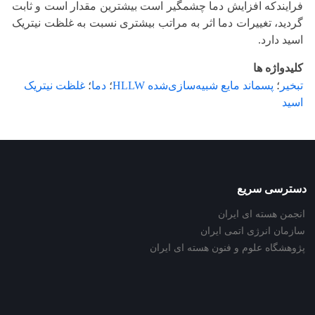
فرایندکه افزایش دما چشمگیر است بیشترین مقدار است و ثابت
گردید، تغییرات دما اثر به مراتب بیشتری نسبت به غلظت نیتریک
اسید دارد.
کلیدواژه ها
تبخیر
؛
پسماند مایع شبیه‌سازی‌شده HLLW
؛
دما
؛
غلظت نیتریک
اسید
دسترسی سریع
انجمن هسته ای ایران
سازمان انرژی اتمی ایران
پژوهشگاه علوم و فنون هسته ای ایران