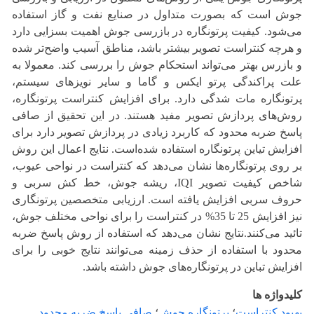
جوش است که بصورت متداول در صنایع نفت و گاز استفاده
می‌شود. کیفیت پرتونگاره در بازرسی جوش اهمیت بسزایی دارد
و هرچه کنتراست تصویر بیشتر باشد، مناطق آسیب واضح‌تر شده
و بازرس بهتر می‌تواند استحکام جوش را بررسی کند. معمولا به
علت پراکندگی پرتو ایکس و گاما و سایر نویزهای سیستم،
پرتونگاره مات شدگی دارد. برای افزایش کنتراست پرتونگاره،
روش‌های پردازش تصویر مفید هستند. در این تحقیق از صافی
پاسخ ضربه محدود که کاربرد زیادی در پردازش تصویر دارد برای
افزایش تیاین پرتونگاره استفاده شده‌است. نتایج اعمال این روش
بر روی پرتونگاره‌ها نشان می‌دهد که کنتراست در نواحی عیوب،
شاخص کیفیت تصویر IQI، ریشه جوش، خط کش سربی و
حروف سربی افزایش یافته است. ارزیابی متخصصین پرتونگاری
نیز افزایش 25 تا 35% در کنتراست را برای نواحی مختلف جوش،
تائید می‌کنند.نتایج نشان می‌دهد که استفاده از روش پاسخ ضربه
محدود با استفاده از حذف زمینه می‌توانند نتایج خوبی را برای
افزایش تباین در پرتونگاره‌های جوش داشته باشد.
کلیدواژه ها
بهبود کنتراست
؛
پرتونگاره جوش
؛
صافی پاسخ ضربه محدود