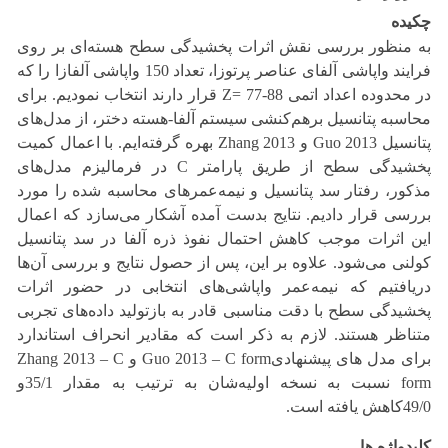
چکیده
به منظور بررسی نقش اثرات پخشیدگی سطح هسته‌ای بر روی
فرایند واپاشی‌ آلفای عناصر پرتوزا، تعداد 150 واپاشی آلفازا را که
در محدوده اعداد اتمی Z= 77-88 قرار دارند انتخاب نمودیم. برای
محاسبه پتانسیل برهم‌کنشی سیستم آلفا-هسته دختر، از مدل‌های
پتانسیل Guo 2013 و Zhang 2013 بهره گرفته‌ایم. با اعمال کمیت
پخشیدگی سطح از طریق پارامتر C در فرمالیزم مدل‌های
مذکور، رفتار سد پتانسیل و نیمه‌عمرهای محاسبه شده را مورد
بررسی قرار دادیم. نتایج بدست آمده آشکار می‌سازد که اعمال
این اثرات موجب کاهش احتمال نفوذ ذره آلفا در سد پتانسیل
کولنی می‌شود. علاوه بر این، پس از حصول نتایج و بررسی آن‌ها
دریافتیم که نیمه‌عمر واپاشی‌های انتخابی در حضور اثرات
پخشیدگی سطح با دقت مناسبی قادر به بازتولید داده‌های تجربی
متناظر هستند. لازم به ذکر است که مقادیر انحراف استاندارد
برای مدل های پیشنهادیGuo 2013 – C form و Zhang 2013 – C
form نسبت به نسخه اولیه‌‍‌شان به ترتیب به مقدار 35/1و
49/0کاهش یافته است.
کلیدواژه ها