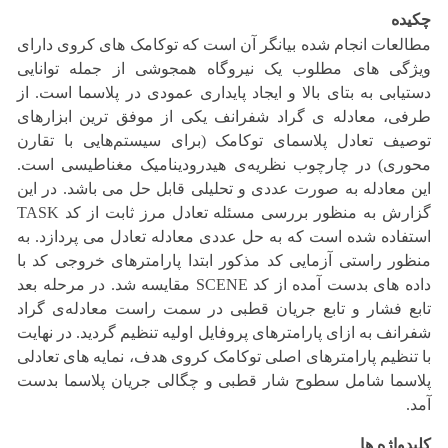
چکیده
مطالعات انجام شده بیانگر آن است که توکامک‌‌ های کروی دارای
ویژگی ‌های مطلوب یک نیروگاه همجوشی از جمله توانایی
دستیابی به بتای بالا و ایجاد پایداری عمودی در پلاسما است. از
طرفی، معادله‌ ی گراد شفرانف یکی از موفق‌ ترین ابزارهای
توصیف تعادل پلاسمای توکامک (برای سیستم‌هایی با تقارن
محوری) در چارچوب نظریه‌ی هیدرودینامیک مغناطیسی است.
این معادله به صورت عددی و تحلیلی قابل حل می ‌باشد. در این
گزارش به ‌منظور بررسی مسئله تعادل مرز ثابت از کد TASK
استفاده شده است که به حل عددی معادله تعادل می‌ پردازد. به
منظور راستی آزمایی کد مذکور ابتدا پارامترهای خروجی کد با
داده های بدست آمده از کد SCENE مقایسه شد. در مرحله بعد
تابع فشار و تابع جریان قطبی در سمت راست معادله‌ی گراد
شفرانف به ازای پارامترهای پروفایل اولیه تنظیم گردید. در نهایت
با تنظیم پارامترهای اصلی توکامک کروی هدف، نمایه ‌های تعادلی
پلاسما شامل سطوح شار قطبی و چگالی جریان پلاسما بدست
آمد.
کلیدواژه ها