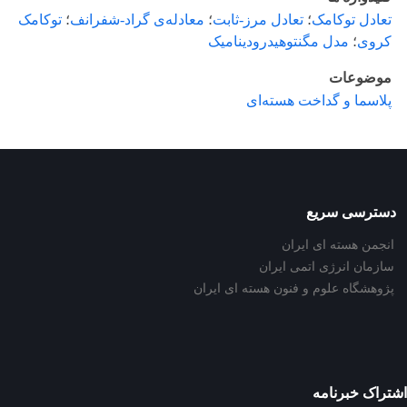
تعادل توکامک
؛
تعادل مرز-ثابت
؛
معادله‌ی گراد-شفرانف
؛
توکامک
کروی
؛
مدل مگنتوهیدرودینامیک
موضوعات
پلاسما و گداخت هسته‌ای
دسترسی سریع
انجمن هسته ای ایران
سازمان انرژی اتمی ایران
پژوهشگاه علوم و فنون هسته ای ایران
اشتراک خبرنامه