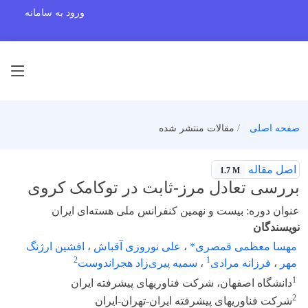
ورود به سامانه
صفحه اصلی
مقالات منتشر شده
اصل مقاله
1.7 M
بررسی تعادل مرز-ثابت در توکامک کروی
عنوان دوره: بیست و نهمین کنفرانس ملی هسته‌ای ایران
نویسندگان
مهسا معظمی قمصری*
،
علی نوروزی آقباش
،
افشین ارژنگ
2
1
مهر
،
فرزانه مرادی
،
سمیه پیری‌زاد هجراندوست
1
دانشگاه اصفهان، شرکت فناوریهای پیشرفته ایران
2
شرکت فناوریهای پیشرفته ایران-تهران-ایران