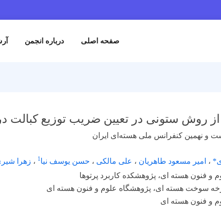
صفحه اصلی
درباره انجمن
آرش
از روش ستونی در تعیین ضریب توزیع کبالت د
ست و نهمین کنفرانس ملی هسته‌ای ایران
1
ی*
،
امیر مسعود طاهریان
،
علی مالکی
،
حسن یوسف نیا
،
زهرا شیری
 و فنون هسته ای، پژوهشکده کاربرد پرتوها
ه سوخت هسته ای، پژوهشگاه علوم و فنون هسته ای
م و فنون هسته ای