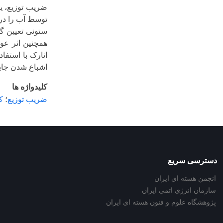
ضریب توزیع، یک
توسط آب را در 
ستونی تعیین گر
همچنین اثر عو
اشباع شدن جای
کلیدواژه ها
ضریب توزیع
؛
ک
دسترسی سریع
انجمن هسته ای ایران
سازمان انرژی اتمی ایران
پژوهشگاه علوم و فنون هسته ای ایران