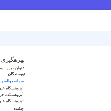
بهره­گیری 
عنوان دوره: بی
نویسندگان
سمانه ذوالقدر
1
پژوهشگاه علوم
2
پژوهشکده چرخ
3
پژوهشگاه علو
چکیده