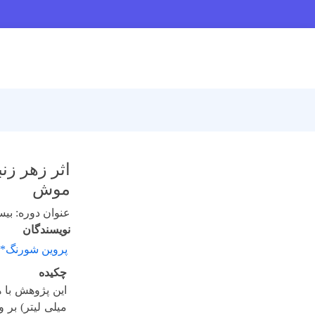
اثر زهر زن
موش
عنوان دوره: بی
نویسندگان
پروین شورنگ*
چکیده