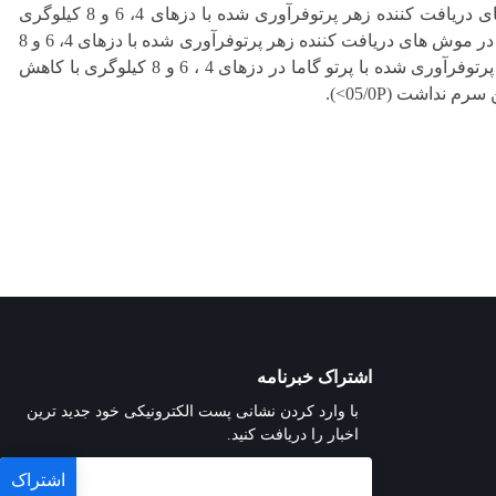
کاملا تصادفی (هر گروه 4 موش) تقسیم شدند. بافت شناسی نرمال در کبد موش های دریافت کننده زهر پرتوفرآوری شده با دزهای 4، 6 و 8 کیلوگری
مشاهده شد (05/0>P). سطوح سرمی آنزیم آلانین ترانسفراز و تمام پروتئین های سرم در موش های دریافت کننده زهر پرتوفرآوری شده با دزهای 4، 6 و 8
کیلوگری در مقایسه با گروه شاهد و دز 2 کیلوگری کاهش یافت (05/0>P). زهر زنبور پرتوفرآوری شده با پرتو گاما در دزهای 4 ، 6 و 8 کیلوگری با کاهش
 نداشت (05/0P>).
اشتراک خبرنامه
با وارد کردن نشانی پست الکترونیکی خود جدید ترین
اخبار را دریافت کنید.