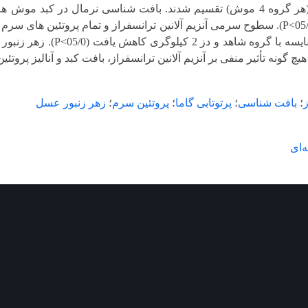
چ گونه تأثیر منفی بر آنزیم آلانین ترانسفراز، بافت کبد و آنالیز پروتئین سرم
ز
؛
بافت شناسی
؛
پرتوتابی گاما
؛
پروتئین سرم
؛
زهر زنبور عسل
‌ای