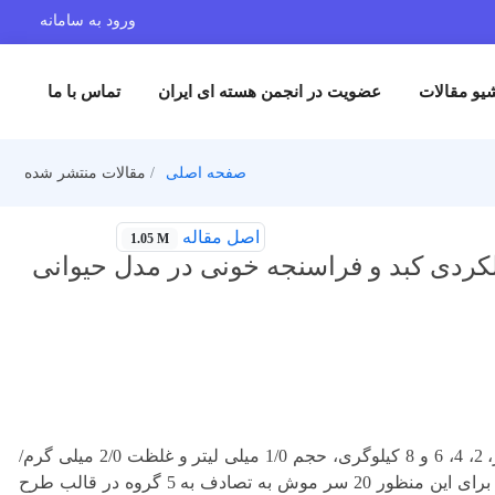
ورود به سامانه
یو مقالات
عضویت در انجمن هسته ای ایران
تماس با ما
صفحه اصلی
مقالات منتشر شده
اصل مقاله
1.05 M
ملکردی کبد و فراسنجه خونی در مدل حیوانی
این پژوهش با هدف سنجش اثر زهر زنبور پرتوفرآوری شده با پرتو گاما (دزهای صفر، 2، 4، 6 و 8 کیلوگری، حجم 1/0 میلی لیتر و غلظت 2/0 میلی گرم/
میلی لیتر) بر وظایف عملکردی کبد، فراسنجه خونی و آنالیز پروتئین سرم انجام شد. برای این منظور 20 سر موش به تصادف به 5 گروه در قالب طرح