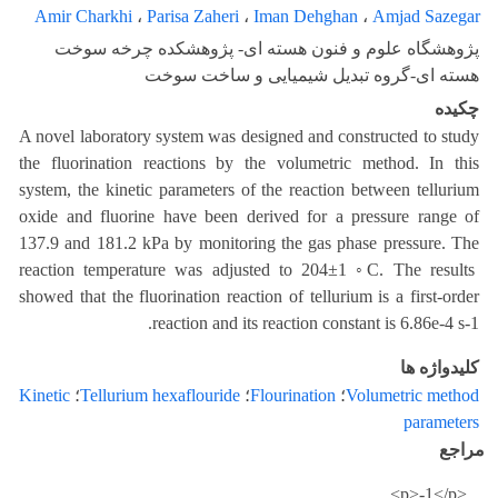
Amir Charkhi
،
Parisa Zaheri
،
Iman Dehghan
،
Amjad Sazegar
پژوهشگاه علوم و فنون هسته ای- پژوهشکده چرخه سوخت
هسته ای-گروه تبدیل شیمیایی و ساخت سوخت
چکیده
A novel laboratory system was designed and constructed to study
the fluorination reactions by the volumetric method. In this
system, the kinetic parameters of the reaction between tellurium
oxide and fluorine have been derived for a pressure range of
137.9 and 181.2 kPa by monitoring the gas phase pressure. The
reaction temperature was adjusted to 204±1 ◦C. The results
showed that the fluorination reaction of tellurium is a first-order
reaction and its reaction constant is 6.86e-4 s-1.
کلیدواژه ها
Volumetric method
؛
Flourination
؛
Tellurium hexaflouride
؛
Kinetic
parameters
مراجع
<p>-1</p>