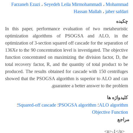
Farzaneh Ezazi
،
Seyedeh Leila Mirmohammadi
،
Mohammad
Hassan Mallah
،
jaber safdari
چکیده
In this paper, performance evaluation of two metaheuristic
optimization algorithms of PSOGSA and ALO, in the
optimization of 3-section squared off cascade for the separation of
136Xe to the 90 concentration level is investigated. The objective
function concentrated on maximizing the division factor, D, the
total recovery factor, R, and the quantity of total product to be
produced. The results obtained for cascade with 150 centrifuges
showed that the PSOGSA algorithm is superior to ALO and can
guarantee a better answer to the problem.
کلیدواژه ها
ALO algorithm
؛
PSOGSA algorithm
؛
Squared-off cascade
؛
Objective Function
مراجع
<p>-1</p>