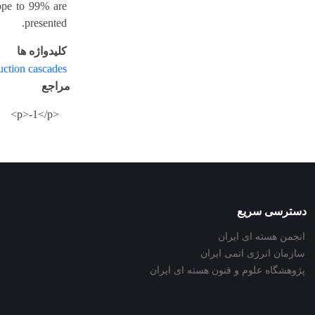
tope to 99% are
presented.
کلیدواژه ها
ction cascades
مراجع
<p>-1</p>
دسترسی سریع
انجمن هسته ای ایران
سازمان انرژی اتمی ایران
پژوهشگاه علوم و فنون هسته ای ایران