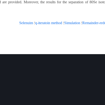
 are provided. Moreover, the results for the separation of 80Se iso
Remainder-redu
؛
Simulation
؛
q-iteratoin method
؛
Selenuim