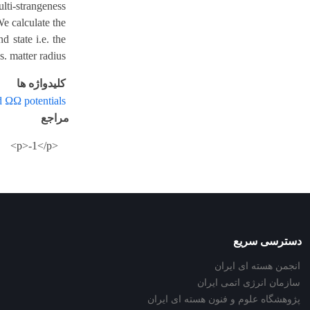
lti-strangeness
e calculate the
 state i.e. the
s. matter radius.
کلیدواژه ها
 ΩΩ potentials
مراجع
<p>-1</p>
دسترسی سریع
انجمن هسته ای ایران
سازمان انرژی اتمی ایران
پژوهشگاه علوم و فنون هسته ای ایران