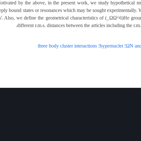
tivated by the above, in the present work, we study hypothetical mu
ly bound states or resonances which may be sought experimentally. W
Also, we define the geometrical characteristics of (_ΩΩ^6)He ground
different r.m.s. distances between the articles including the r.m.
ΩN and
؛
hypernuclei
؛
three body cluster interactions