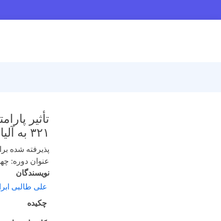
تأثیر پارا
۳۲۱ به آلیاژ زیرکونیوم نوع 4-Zircalov
پذیرفته شده برای 
عنوان دوره: چهارده
نویسندگان
على طالبی ابر
چکیده