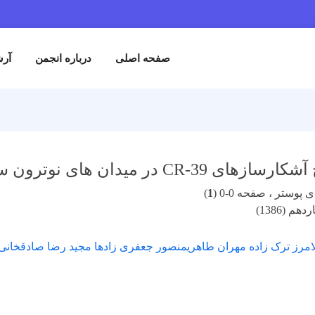
صفحه اصلی
درباره انجمن
آرش
یدان های نوترون سریع جهت بکارگیری در دزیمتری فردی
پوستر ، صفحه 0-0 (
1
)
م (1386)
لامرز ترک زاده مهران طاهریمنصور جعفری زادها مجید رضا صادقخانی