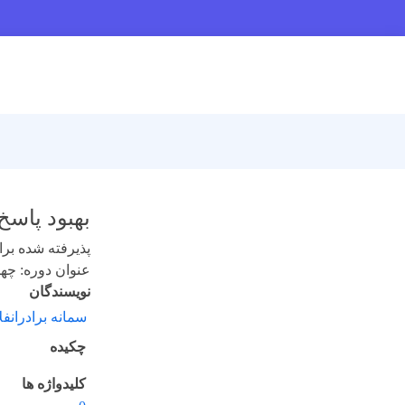
بهبود پاسخ آشکارسازهای 39-CR در م
پذیرفته شده برای 
عنوان دوره: چهارده
نویسندگان
سمانه برادرانف
چکیده
کلیدواژه ها