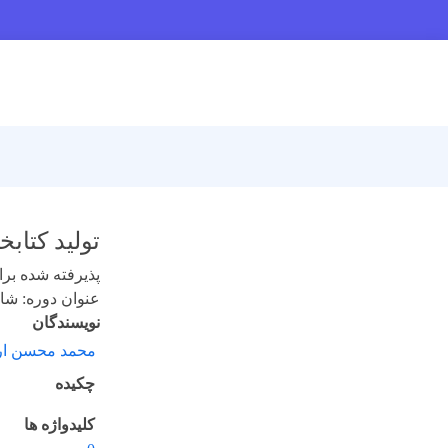
تولید کتابخانه نمونه کد WIMS-D با استفا
پذیرفته شده برای 
عنوان دوره: شانزده
نویسندگان
محمد محسن ار
چکیده
کلیدواژه ها