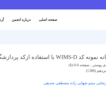
صفحه اصلی
درباره انجمن
آرش
ده ازکد پردازشگر اطلاعات هسته ای 1.511.79-NJOY
پوستر ، صفحه 0-0 (
1
)
م (1388)
تجایی میثم شهابی زاده مصطفی صدیقی