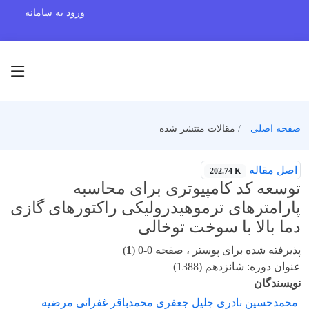
ورود به سامانه
صفحه اصلی
مقالات منتشر شده
اصل مقاله
202.74 K
توسعه کد کامپیوتری برای محاسبه
پارامترهای ترموهیدرولیکی راکتورهای گازی
دما بالا با سوخت توخالی
پذیرفته شده برای پوستر ، صفحه 0-0 (
1
)
عنوان دوره: شانزدهم (1388)
نویسندگان
محمدحسین نادری جلیل جعفری محمدباقر غفرانی مرضیه