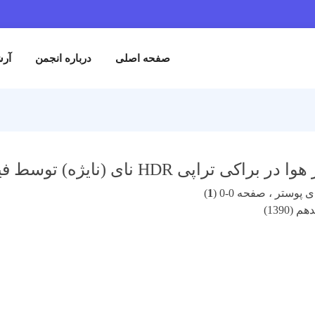
صفحه اصلی
درباره انجمن
آرش
کی تراپی HDR نای (نایژه) توسط فیلم EDR2
پوستر ، صفحه 0-0 (
1
)
(1390)