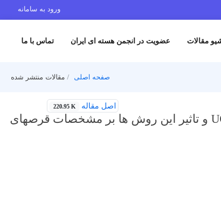
ورود به سامانه
یو مقالات
عضویت در انجمن هسته ای ایران
تماس با ما
صفحه اصلی
مقالات منتشر شده
اصل مقاله
220.95 K
بررسی روش های AUC و ADU در تبدیل UF6 به پودر UO2 و تاثیر این روش ها بر مشخصات قرصهای