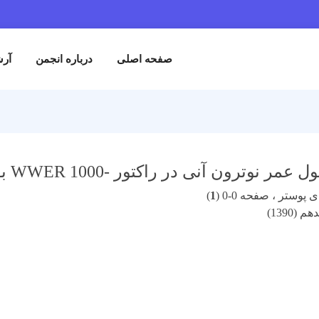
صفحه اصلی
درباره انجمن
آرش
آنی در راکتور -WWER 1000 بوشهر به دو روش مستقیم و v insertion/1
پوستر ، صفحه 0-0 (
1
)
(1390)